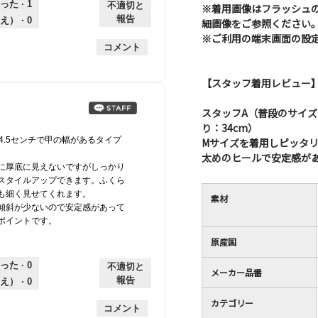
った ·
1
不適切と
※着用画像はフラッシュ
報告
え） ·
0
細画像をご参照ください
※ご利用の端末画面の設
コメント
【スタッフ着用レビュー
スタッフA（普段のサイズ： 2
り：34cm）
4.5センチで甲の幅があるタイプ
Mサイズを着用しピッタ
。
太めのヒールで安定感が
に厚底に見えないですがしっかり
スタイルアップできます。ふくら
も細く見せてくれます。
素材
傾斜が少ないので安定感があって
ポイントです。
原産国
った ·
0
不適切と
メーカー品番
報告
え） ·
0
カテゴリー
コメント