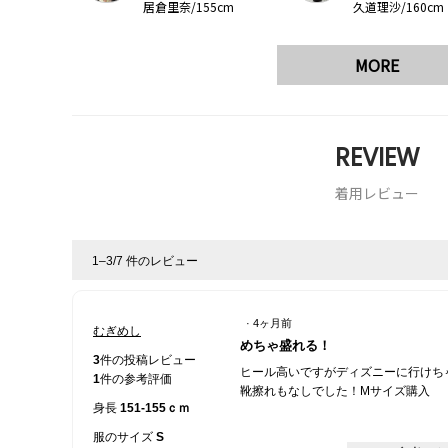
居倉里奈/155cm
久道理沙/160cm
MORE
REVIEW
着用レビュー
1–3/7 件のレビュー
·
4ヶ月前
むぎめし
星
めちゃ盛れる！
5
3
件の投稿レビュー
ヒール高いですがディズニーに行けち
／
1
件の参考評価
靴擦れもなしでした！Mサイズ購入
5
身長
151-155ｃｍ
個
で
服のサイズ
S
す。