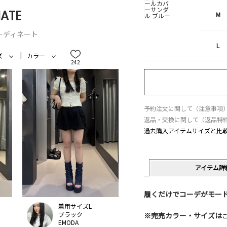
ATE
M
ーディネート
L
ズ
カラー
242
予約注文に関して（注意事項
返品・交換に関して（返品特
過去購入アイテムサイズと比
アイテム詳
履くだけでコーデがモー
着用サイズL
ブラック
※完売カラー・サイズは
EMODA