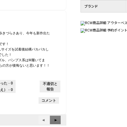
ブランド
歩きづらさあり、今年も新作出た
です！
でLサイズを試着後結構パカパカし
でした！
ンダル、パンプス系はM履いてま
らの方が後悔ないと思います！！
った ·
0
不適切と
報告
え） ·
0
コメント
前
◄
次
►
へ
へ