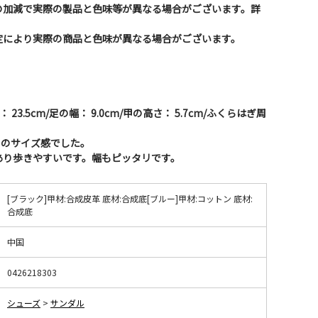
の加減で実際の製品と色味等が異なる場合がございます。詳
。
定により実際の商品と色味が異なる場合がございます。
】
3.5cm/足の幅： 9.0cm/甲の高さ： 5.7cm/ふくらはぎ周
リのサイズ感でした。
あり歩きやすいです。幅もピッタリです。
[ブラック]甲材:合成皮革 底材:合成底[ブルー]甲材:コットン 底材:
合成底
中国
0426218303
シューズ
>
サンダル