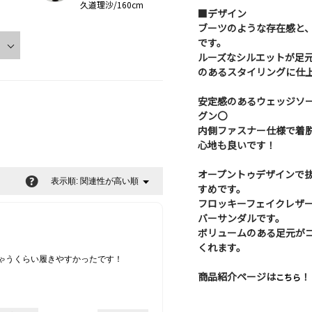
久道理沙/160cm
■デザイン
ブーツのような存在感と
です。
ルーズなシルエットが足
のあるスタイリングに仕
安定感のあるウェッジソ
グン〇
内側ファスナー仕様で着
心地も良いです！
オープントゥデザインで
?
関連性が高い順
メ
表示順:
▼
すめです。
ニ
フロッキーフェイクレザ
ュ
バーサンダルです。
ー
ボリュームのある足元が
くれます。
ゃうくらい履きやすかったです！
商品紹介ページは
！
こちら