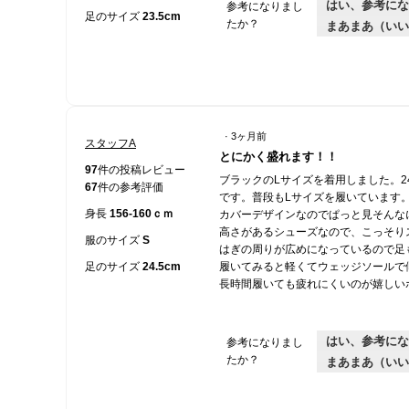
はい、参考にな
参考になりまし
足のサイズ
23.5cm
たか？
まあまあ（いい
·
3ヶ月前
スタッフA
星
とにかく盛れます！！
5
97
件の投稿レビュー
ブラックのLサイズを着用しました。2
／
67
件の参考評価
です。普段もLサイズを履いています
5
身長
156-160ｃｍ
カバーデザインなのでぱっと見そんな
個
高さがあるシューズなので、こっそり
で
服のサイズ
S
はぎの周りが広めになっているので足
す。
足のサイズ
24.5cm
履いてみると軽くてウェッジソールで
長時間履いても疲れにくいのが嬉しい
はい、参考にな
参考になりまし
たか？
まあまあ（いい