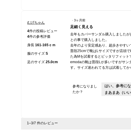
·
3ヶ月前
むげちゃん
星
足細く見える
5
4
件の投稿レビュー
去年もカバーサンダル購入しましたが
／
4
件の参考評価
との事で購入しました。
5
身長
161-165ｃｍ
去年のより安定感あり、超歩きやすい
個
普段25cmで靴はLサイズですが店頭
で
服のサイズ
S
た為Mを試着するとピッタリフィット
す。
足のサイズ
25.0cm
emodaの靴は普段Lが多いですがサ
す。サイズ迷われてる方は試着してか
はい、参考にな
参考になりまし
たか？
まあまあ（いい
1–3/7 件のレビュー