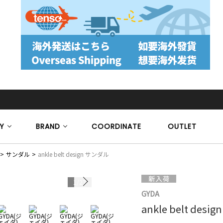
Y
BRAND
COORDINATE
OUTLET
サンダル
ankle belt design サンダル
1
/
27
GYDA
ankle belt des