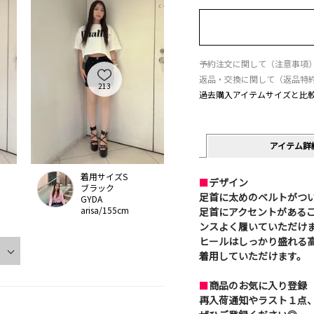
予約注文に関して（注意事項
返品・交換に関して（返品特
213
過去購入アイテムサイズと比
アイテム詳
着用サイズS
■
デザイン
ブラック
足首に太めのベルトがつ
GYDA
arisa/155cm
足首にアクセントがある
ンスよく履いていただけ
ヒールはしっかり盛れる
着用していただけます。
■
商品のお気に入り登録
再入荷通知やラスト１点