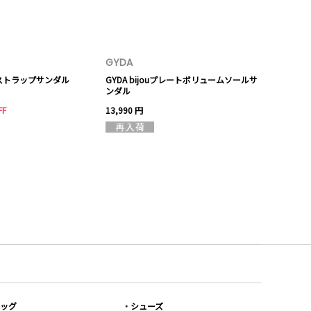
GYDA
ストラップサンダル
GYDA bijouプレートボリュームソールサ
ンダル
FF
13,990 円
ッグ
シューズ