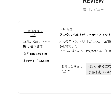
REVIEW
着用レビュー
·
1ヶ月前
EC本部スタッ
星
アンクルベルトがしっかりフィット
フA
5
太めのアンクルベルトがしっかり足首
／
15
件の投稿レビュー
き心地でした。
5
5
件の参考評価
ヒールの後ろのさりげないGGロゴも
個
身長
156-160ｃｍ
で
す。
足のサイズ
23.5cm
はい、参考にな
参考になりまし
たか？
まあまあ（いい