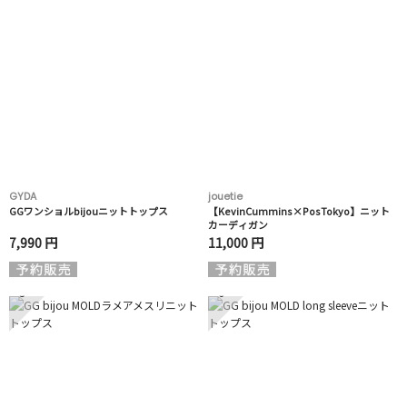
GYDA
jouetie
GGワンショルbijouニットトップス
【KevinCummins×PosTokyo】ニット
カーディガン
7,990 円
11,000 円
5
6