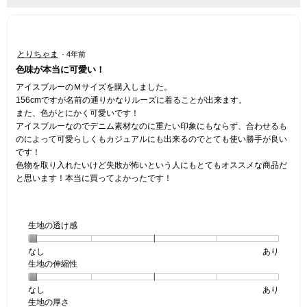
ニ
ュ
ー
星
とりちゃま
·
4年前
5
色味が本当に可愛い！
／
5
アイスブルーのＭサイズを購入しました。
個
156cmですが名前の通りかなりルーズに着ることが出来ます。
で
また、色がとにかく可愛いです！
す。
アイスブルーなのでデニム素材なのに重たい印象にもならず、合わせるも
のによって可愛らしくもカジュアルにも出来るのでとても使い勝手が良い
です！
色物を取り入れたいけど失敗が怖いという人にもとてもオススメな商品だ
と思います！本当に買ってよかったです！
生地の透け感
なし
星
5
生
あり
生地の伸縮性
1
の
地
個
評
の
なし
星
5
生
あり
は
価
透
生地の厚さ
1
の
地
な
は
け