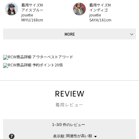
着用サイズM
着用サイズM
アイスブルー
インディゴ
jouetie
jouetie
MIYU/168cm
SAYA/161cm
MORE
REVIEW
着用レビュー
1–3/3 件のレビュー
?
関連性が高い順
メ
表示順:
▼