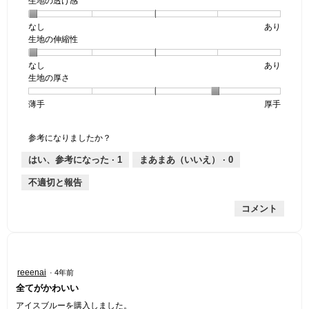
生地の透け感
なし
星
5
生
あり
生地の伸縮性
1
の
地
個
評
の
なし
星
5
生
あり
は
価
透
生地の厚さ
1
の
地
な
は
け
個
評
の
し
あ
感,
薄手
星
5
生
厚手
は
価
伸
り
平
1
の
地
な
は
縮
均
個
評
の
し
あ
性,
的
参考になりましたか？
は
価
厚
り
平
な
薄
は
さ,
均
評
はい、参考になった ·
1
まあまあ（いいえ） ·
0
手
厚
平
的
価
不適切と報告
手
均
な
は
的
評
星
コメント
な
価
1
評
は
／
価
星
5
は
1
で
星
／
す。
星
reeenai
·
4年前
4
5
5
全てがかわいい
／
で
／
5
す。
5
アイスブルーを購入しました。