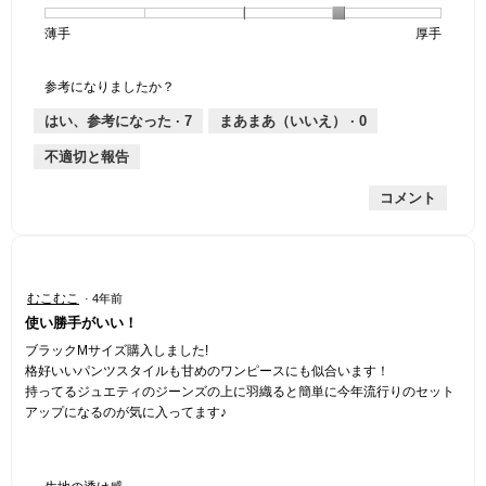
個
評
の
し
あ
感,
薄手
星
5
生
厚手
は
価
伸
り
平
1
の
地
な
は
縮
均
個
評
の
し
あ
性,
的
参考になりましたか？
は
価
厚
り
平
な
薄
は
さ,
均
評
はい、参考になった ·
7
まあまあ（いいえ） ·
0
手
厚
平
的
価
不適切と報告
手
均
な
は
的
評
星
コメント
な
価
1
評
は
／
価
星
5
は
1
で
星
／
す。
星
むこむこ
·
4年前
4
5
5
使い勝手がいい！
／
で
／
5
す。
5
ブラックMサイズ購入しました!
で
個
格好いいパンツスタイルも甘めのワンピースにも似合います！
す。
で
持ってるジュエティのジーンズの上に羽織ると簡単に今年流行りのセット
す。
アップになるのが気に入ってます♪