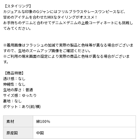
【スタイリング】
カジュアルな印象のGジャンにはフリルブラウスやレースワンピースなど、
甘めのアイテムを合わせたMIXなタイリングがオススメ！
お手持ちのデニムと合わせてデニム×デニムの上級コーディネートにも挑戦し
てみてください。
※着用画像はフラッシュの加減で実際の製品と色味等が異なる場合がございま
すので、生地のズームアップ画像をご確認ください。
※ご利用の端末画面の設定により実際の商品と色味が異なる場合がございま
す。
【商品特徴】
透け感：なし
伸縮性：なし
生地の厚さ：普通
サイズ感：ゆったり
裏地：なし
ポケット：あり(前/横)
素材
綿100％
原産国
中国