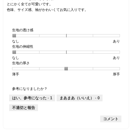
で
個
とにかく全てが可愛いです。
す。
で
色味、サイズ感、袖がかわいくてお気に入りです。
す。
生地の透け感
なし
星
5
生
あり
生地の伸縮性
1
の
地
個
評
の
なし
星
5
生
あり
は
価
透
生地の厚さ
1
の
地
な
は
け
個
評
の
し
あ
感,
薄手
星
5
生
厚手
は
価
伸
り
平
1
の
地
な
は
縮
均
個
評
の
し
あ
性,
的
参考になりましたか？
は
価
厚
り
平
な
薄
は
さ,
均
評
はい、参考になった ·
1
まあまあ（いいえ） ·
0
手
厚
平
的
価
不適切と報告
手
均
な
は
的
評
星
コメント
な
価
1
評
は
／
価
星
5