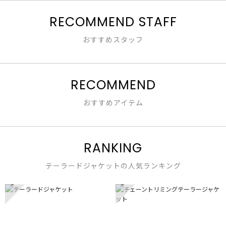
は
1
で
星
RECOMMEND STAFF
／
す。
3
5
／
で
おすすめスタッフ
5
す。
で
す。
RECOMMEND
おすすめアイテム
RANKING
テーラードジャケットの人気ランキング
1
2