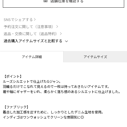
店舗在庫を確認する
SNSでシェアする
予約注文に関して（注意事項）
返品・交換に関して（返品特約）
過去購入アイテムサイズと比較する
アイテム詳細
アイテムサイズ
【ポイント】
ルーズシルエットで仕上げたGジャン。
羽織るだけでこなれて見えるので一枚は持っておきたいアイテムです。
裾や袖にギャザーをいれ、柔らかく落ち感のあるシルエットに仕上げました。
【ファブリック】
着古した加工感を出すために、しっかりとしたデニム生地を使用。
インディゴはワンウォッシュでクリーンな雰囲気に◎