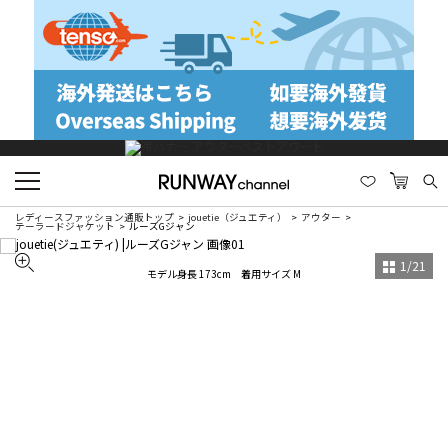
レディースファッション通販トップ
jouetie（ジュエティ）
アウター
テーラードジャケット
ルーズGジャン
1
/
21
モデル身長 173cm 着用サイズ M