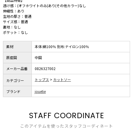
【商品特徴】
透け感：(オフホワイトのみ)あり(その他カラー)なし
伸縮性：あり
生地の厚さ：普通
サイズ感：普通
裏地：なし
ポケット：なし
素材
本体:綿100％ 別布:ナイロン100％
原産国
中国
メーカー品番
0826327002
トップス
カットソー
カテゴリー
ブランド
jouetie
STAFF COORDINATE
このアイテムを使ったスタッフコーディネート