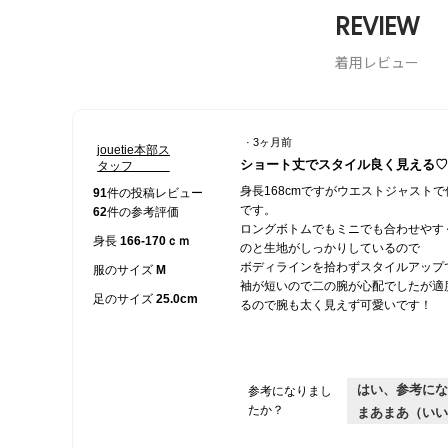
REVIEW
着用レビュー
·
3ヶ月前
jouetie本部ス
星
ショート丈でスタイル良く見える♡
タッフ
5
身長168cmですがウエストジャスト
／
91
件の投稿レビュー
です。
5
62
件の参考評価
ロングボトムでもミニでも合わせやす
個
身長
166-170ｃｍ
のと生地がしっかりしているので
で
ボディラインを拾わずスタイルアップ
す。
服のサイズ
M
袖が短いので二の腕が心配でしたが適
足のサイズ
25.0cm
るので腕も太く見えず可愛いです！
はい、参考にな
参考になりまし
たか？
まあまあ（いい