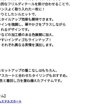
体的なフリルディテールを掛け合わせることで、
ランスよく取り入れた一枚に！
きりとしたシルエットで、
スタイルアップ効果も期待できます。
ラインを強調し、華やかさをプラスしながら
くれるデザインです。
キなどの加工感のある色展開に加え、
やすいインディゴもラインナップ！
、それぞれ異なる表情を演出します。
たセットアップの着こなしはもちろん、
アスカートと合わせたタイリングもおすすめ。
ン性と着回し力を兼ね備えたアイテムです。
テム】
デニムミドルスカート