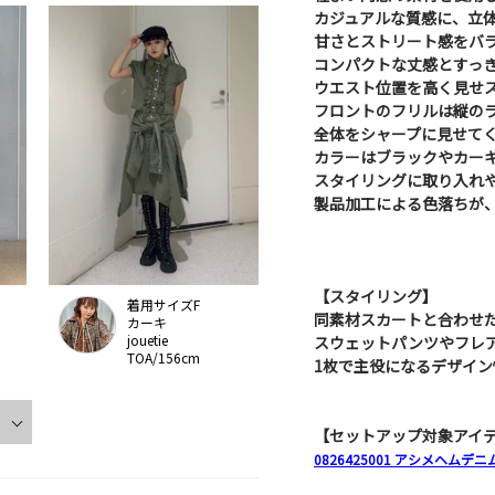
カジュアルな質感に、立
甘さとストリート感をバ
コンパクトな丈感とすっ
ウエスト位置を高く見せ
フロントのフリルは縦の
全体をシャープに見せて
カラーはブラックやカー
スタイリングに取り入れ
製品加工による色落ちが
【スタイリング】
着用サイズF
同素材スカートと合わせ
カーキ
jouetie
スウェットパンツやフレ
TOA/156cm
1枚で主役になるデザイ
【セットアップ対象アイ
0826425001 アシメヘム