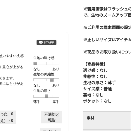
※着用画像はフラッシュ
で、生地のズームアップ
※ご利用の端末画面の設
※正しいサイズはアイテ
※商品のお取り扱いにつ
で使いやすい丈感
生地の透け感
【商品特徴】
く重心が上がる
なし
星
5
生
あり
透け感：なし
生地の伸縮性
1
の
地
伸縮性：なし
できます。
個
評
の
生地の厚さ：薄手
度にゆとりがあ
なし
星
5
生
あり
は
価
透
サイズ感：普通
生地の厚さ
1
の
地
な
は
け
裏地：なし
個
評
の
し
あ
感,
ポケット：なし
薄手
星
5
生
厚手
は
価
伸
り
平
1
の
地
な
は
縮
均
個
評
の
し
あ
性,
的
った ·
0
不適切と
素材
は
価
厚
り
平
な
報告
え） ·
0
薄
は
さ,
均
評
手
厚
平
的
価