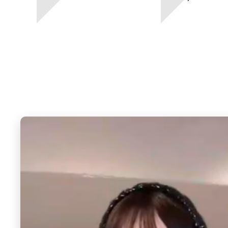
EMODA
MERCURYDUO
フロントジップギャザーブラウス
コットンカットワーク刺
ウス
6,490 円
6,600 円
50%OFF
6
7