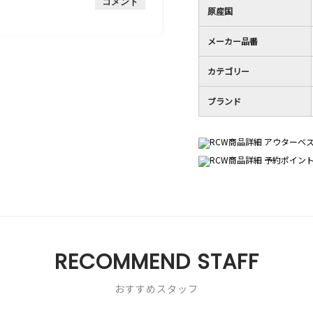
コメント
手
均
原産国
な
は
的
評
星
な
価
1
メーカー品番
評
は
／
価
星
5
カテゴリー
は
4
で
星
／
す。
ブランド
3
5
／
で
5
す。
で
す。
RECOMMEND STAFF
おすすめスタッフ