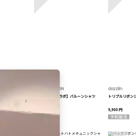
LAGUNAMOON
dazzlin
繍ペプラムブラ
【POLO BCSコラボ】バルーンシャツ
トリプルリボン
16,940 円
9,900 円
8
9