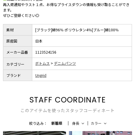
再入荷通知やラスト１点、お得なプライスダウンの情報も受け取ることができ
ます。
ぜひご登録ください◎
素材
[ブラック]綿96％ ポリウレタン4％[ブルー]綿100％
原産国
日本
メーカー品番
1123524156
ボトムス
デニムパンツ
カテゴリー
ブランド
Ungrid
STAFF COORDINATE
このアイテムを使ったスタッフコーディネート
絞り込み：
新着順
身長
カラー