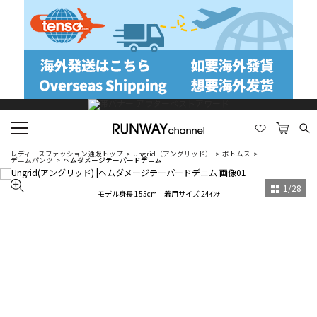
レディースファッション通販トップ
Ungrid（アングリッド）
ボトムス
デニムパンツ
ヘムダメージテーパードデニム
1
/
28
モデル身長 155cm 着用サイズ 24ｲﾝﾁ