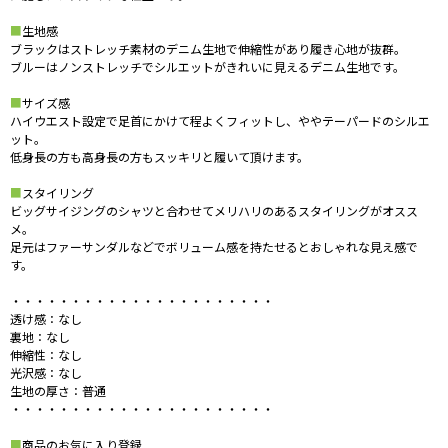
■
生地感
ブラックはストレッチ素材のデニム生地で伸縮性があり履き心地が抜群。
ブルーはノンストレッチでシルエットがきれいに見えるデニム生地です。
■
サイズ感
ハイウエスト設定で足首にかけて程よくフィットし、ややテーパードのシルエ
ット。
低身長の方も高身長の方もスッキリと履いて頂けます。
■
スタイリング
ビッグサイジングのシャツと合わせてメリハリのあるスタイリングがオスス
メ。
足元はファーサンダルなどでボリューム感を持たせるとおしゃれな見え感で
す。
・・・・・・・・・・・・・・・・・・・・・・
透け感：なし
裏地：なし
伸縮性：なし
光沢感：なし
生地の厚さ：普通
・・・・・・・・・・・・・・・・・・・・・・
■
商品のお気に入り登録