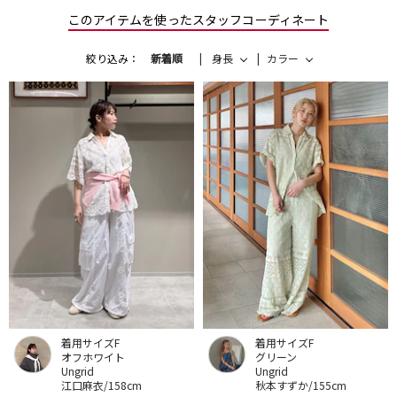
このアイテムを使ったスタッフコーディネート
絞り込み：
新着順
身長
カラー
着用サイズF
着用サイズF
オフホワイト
グリーン
Ungrid
Ungrid
江口麻衣/158cm
秋本すずか/155cm