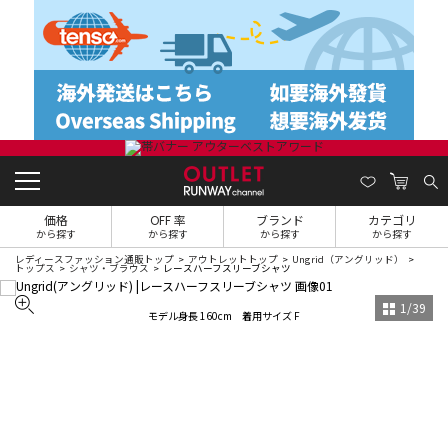
価格
OFF 率
ブランド
カテゴリ
から探す
から探す
から探す
から探す
レディースファッション通販トップ
アウトレットトップ
Ungrid（アングリッド）
トップス
シャツ・ブラウス
レースハーフスリーブシャツ
1
/
39
モデル身長 160cm 着用サイズ F