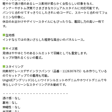
軽やかで透け感のあるレース素材が柔らかく女性らしい印象を与え、
インナーやボトム次第でさまざまなカジュアルスタイルに対応可能です。
パンツと合わせてすっきりとしたきれいめコーデに、スカートと合わせてフェ
ミニンな印象に。
休日のお出かけやデイリースタイルにもぴったりな、着回し力の高い一枚で
す。
■
生地感
インドならではの洗いざらした粗野な風合いのパネルレース。
■
サイズ感
見頃はややゆとりのあるシルエットで羽織としても重宝します。
ヒップが隠れるくらいの着丈。
■
スタイリング
同素材でレースデザインラフパンツ（品番：1126307675）もお作りしている
のでセットアップでの着用も可能。
Ungrid(アングリッド)らしいワイドシルエットのデニムやホワイトデニムで今
年らしいクリーンなスタイリングがお勧めです。
・・・・・・・・・・・・・・・・・・・・・・
透け感：なし
裏地：なし
伸縮性：なし
光沢感：なし