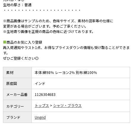
生地の厚さ：普通
・・・・・・・・・・・・・・・・・・・・・・
※商品画像はサンプルのため、色味やサイズ、素材の混率等の仕様に
変更がある場合がございます。予めご了承ください。
※生地寄り画像を正規の商品の色味に近づけております。
■
商品のお気に入り登録
再入荷通知やラスト1点、お得なプライスダウンの情報も受け取ることができま
す。
ぜひご登録ください◎
素材
本体:綿98％ レーヨン2％ 別布:綿100％
原産国
インド
メーカー品番
1126304683
トップス
シャツ・ブラウス
カテゴリー
ブランド
Ungrid