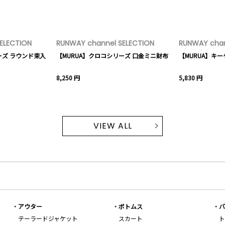
ELECTION
RUNWAY channel SELECTION
RUNWAY chan
ーズ ラウンド束入
【MURUA】クロコシリーズ 口金ミニ財布
【MURUA】キ
8,250 円
5,830 円
VIEW ALL
アウター
ボトムス
バ
テーラードジャケット
スカート
ト