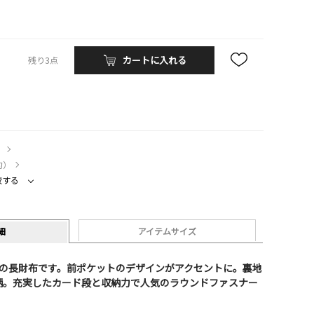
カートに入れる
残り3点
）
約）
較する
細
アイテムサイズ
ーの長財布です。前ポケットのデザインがアクセントに。裏地
柄。充実したカード段と収納力で人気のラウンドファスナー