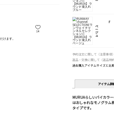
ー
F
ベ
ー
14
ジ
ュ
だけます。
予約注文に関して（注意事項
返品・交換に関して（返品特
過去購入アイテムサイズと比
アイテム詳
MURUAらしいバイカラ
はおしゃれなモノグラム
タイプです。