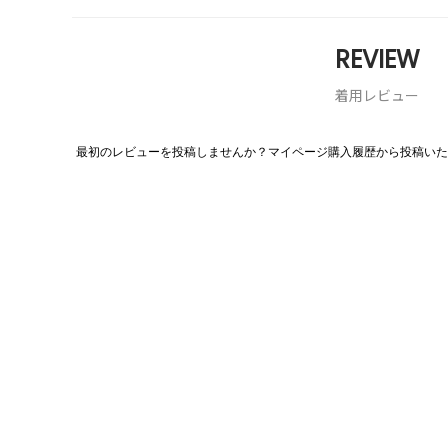
REVIEW
着用レビュー
最初のレビューを投稿しませんか？マイページ購入履歴から投稿いた
評
価
値
な
し