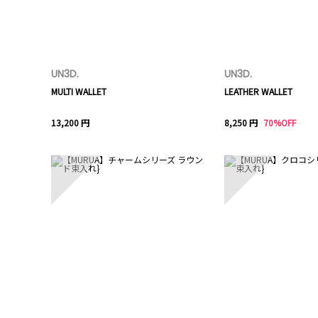
UN3D.
UN3D.
MULTI WALLET
LEATHER WALLET
13,200 円
8,250 円
70%OFF
6
7