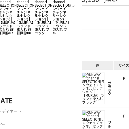
色
サイズ
F
ブ
ラ
ッ
ク
ATE
ーディネート
F
ブ
せん。
ル