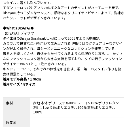
スタイルに落とし込んでいます。
モダンヨーロッパやアフリカの様々なアートのテイストがハーモニーを奏で、
Disayaの持つモダンなセンスと、類稀なるクリエイティビティによって、洗練さ
れたシルエットがデザインされています。
◆What's DISAYA?◆
【DISAYA】ディサヤ
タイ出身のDisaya Sorakraikittikulによって2005年より活動開始。
カラフルで良質な生地を用いて生み出される 洋服にはラグジュアリーなデザイ
ンが程よく融合され、毎シーズンユニークなコレクションを発表している。
着る人を楽しくさせ、自信をもたせてくれるような洋服作りに専念し、 たくさ
んのファッショニスタ達から大きな支持を得ており、タイの若手ファッション
デザイナーのNo.1として注目されている。
キャッチーでいて、それぞれの個性を引き出す、唯一無二のスタイル作りを彼
女は得意としている。
着用モデル身長：170cm
着用サイズ：8サイズ
素材
表地 本体:ポリエステル80% レーヨン18% ポリウレタン
2% ししゅう糸:ポリエステル100% 裏地:ポリエステル
100%
原産国
-