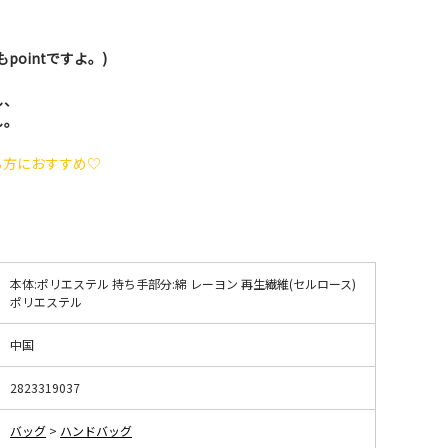
pointですよ。)
し、
し。
る方におすすめ♡
本体:ポリエステル 持ち手部分:綿 レーヨン 再生繊維(セルロース)
ポリエステル
中国
2823319037
バッグ
>
ハンドバッグ