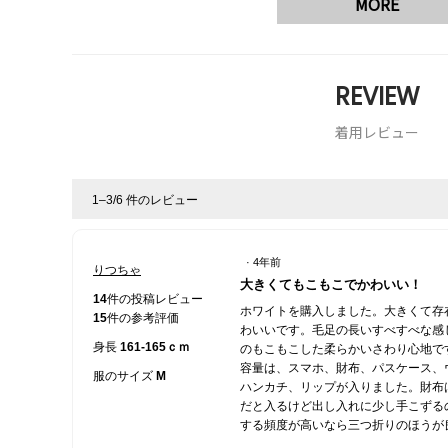
MORE
REVIEW
着用レビュー
1–3/6 件のレビュー
·
4年前
りつちゃ
星
大きくてもこもこでかわいい！
5
14
件の投稿レビュー
ホワイトを購入しました。大きくて存
／
15
件の参考評価
わいいです。毛足の長いすべすべな感
5
身長
161-165ｃｍ
のもこもこした柔らかいさわり心地で
個
容量は、スマホ、財布、パスケース、
で
服のサイズ
M
ハンカチ、リップが入りました。財布
す。
だと入るけど出し入れに少し手こずる
する頻度が高いなら三つ折りのほうが