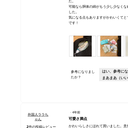
た。
ま
可能なら胴体の綿がもう少し少なくな
す
した。
。
気になる点もありますがかわいくてと
です！
収
画
ミ
画
納
像
ニ
像
イ
こ
ウ
こ
はい、参考にな
参考になりまし
メ
の
ォ
の
ー
操
たか？
まあまあ（いい
レ
操
ジ
作
で
ッ
作
モ
ト
で
ー
、
モ
ダ
薄
ー
ル
い
ダ
ダ
·
4年前
エ
ル
イ
外国人ララち
星
ア
可愛さ満点
コ
ダ
ゃん
5
ロ
バ
イ
かわいらしさにほれて買いました。意
／
2
件の投稿レビュー
グ