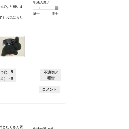
生地の厚さ
1
の
地
な
は
け
ま
ればなと思いま
個
評
の
し
あ
感,
す
薄手
星
5
生
厚手
は
価
伸
り
平
。
てもお気に入り
1
の
地
な
は
縮
均
個
評
の
し
あ
性,
的
は
価
厚
り
平
な
薄
は
さ,
均
評
手
厚
平
的
価
手
均
な
は
的
評
星
な
価
1
収
画
評
は
／
納
像
価
星
5
部
こ
った ·
5
不適切と
は
2
で
分
の
報告
え） ·
0
星
／
す。
の
操
5
5
内
作
コメント
／
で
側
で
5
す。
を
モ
で
出
ー
す。
し
ダ
て
ル
み
ダ
ま
イ
外とたくさん収