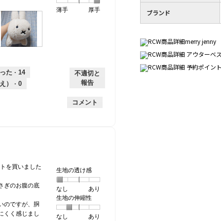
個
評
の
し
あ
感,
薄手
星
5
生
厚手
は
価
伸
り
平
ブランド
1
の
地
な
は
縮
均
個
評
の
し
あ
性,
的
は
価
厚
り
平
な
薄
は
さ,
均
評
画
画
手
厚
平
的
価
像
像
手
均
な
は
こ
った ·
14
不適切と
的
評
星
の
報告
え） ·
0
な
価
1
の
操
評
は
／
レ
作
コメント
価
星
5
ビ
で
は
2
で
ュ
モ
星
／
す。
ー
ー
5
5
ダ
／
で
ル
5
す。
ダ
で
イ
レットを買いました
す。
生地の透け感
ア
ロ
さぎのお腹の底
なし
星
5
生
あり
グ
生地の伸縮性
1
の
地
が
いのですが、胴
個
評
の
開
にくく感じまし
なし
星
5
生
あり
は
価
透
き