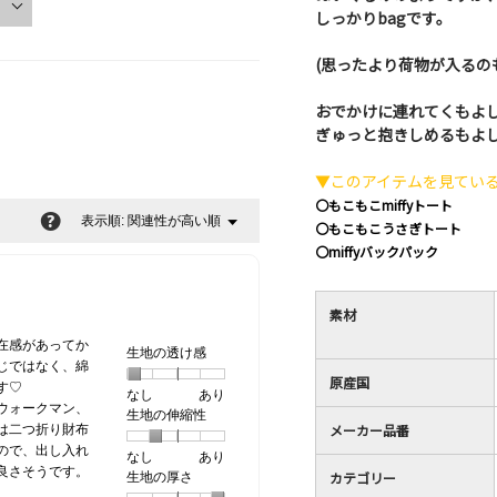
しっかりbagです。
(思ったより荷物が入るのも
おでかけに連れてくもよ
ぎゅっと抱きしめるもよ
▼このアイテムを見てい
〇もこもこmiffyトート
?
関連性が高い順
メ
表示順:
▼
〇もこもこうさぎトート
ニ
〇miffyバックパック
ュ
ー
素材
在感があってか
生地の透け感
じではなく、綿
原産国
す♡
なし
星
5
生
あり
ウォークマン、
生地の伸縮性
1
の
地
メーカー品番
は二つ折り財布
個
評
の
ので、出し入れ
なし
星
5
生
あり
は
価
透
良さそうです。
カテゴリー
生地の厚さ
1
の
地
な
は
け