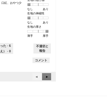
生地の透け感
し
ア
帳、口紅、おやつ少
た
ロ
なし
星
5
生
あり
。
グ
生地の伸縮性
1
の
地
が
個
評
の
入
開
なし
星
5
生
あり
は
価
透
口
き
生地の厚さ
1
の
地
な
は
け
狭
ま
個
評
の
し
あ
感,
め
す
薄手
星
5
生
厚手
は
価
伸
り
平
で
。
1
の
地
な
は
縮
均
、
個
評
の
し
あ
性,
的
った ·
6
不適切と
ス
は
価
厚
り
平
な
報告
え） ·
0
ペ
薄
は
さ,
均
評
ー
手
厚
平
的
価
コメント
ス
手
均
な
は
自
的
評
星
体
な
価
1
は
前
◄
次
►
評
は
／
結
へ
価
へ
星
5
構
は
Reviews
1
Reviews
で
あ
星
／
す。
る
5
5
け
／
で
ど
5
す。
、