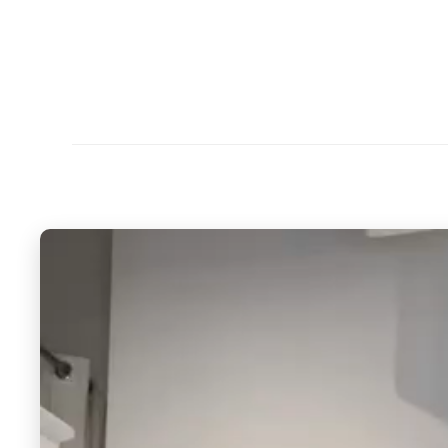
中
に
薬
ケ
ー
ス
、
テ
ィ
ッ
シ
ュ
、
リ
ッ
プ
な
ど
)
)