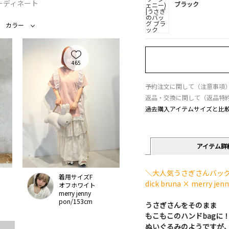
ーディネート
ブラック
カラー
465
予約注文に関して（注意事項
返品・交換に関して（返品特
過去購入アイテムサイズと比
アイテム詳
＼大人気うさぎさんバッ
着用サイズF
dick bruna × merry je
オフホワイト
merry jenny
pon/153cm
うさぎさんをそのまま
もこもこのハンドbagに
ぬいぐるみのようですが