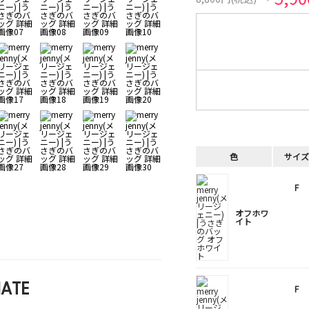
色
サイズ
F
オフホワ
イト
ATE
F