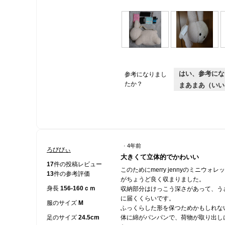
こ
画
画
画
れ
像
像
像
く
こ
こ
はい、参考にな
参考になりまし
ら
の
2
の
3
い
操
たか？
まあまあ（いい
の
操
入
作
り
で
レ
作
ま
モ
ビ
で
す
ー
ュ
モ
ダ
ー
ー
ル
ダ
ダ
·
4年前
ル
イ
ろびびぃ
星
ア
大きくて立体的でかわいい
ダ
4
17
件の投稿レビュー
ロ
イ
このためにmerry jennyのミニウォ
／
グ
13
件の参考評価
ア
がちょうど良く収まりました。
が
5
ロ
身長
156-160ｃｍ
開
収納部分はけっこう深さがあって、う
個
グ
き
に届くくらいです。
で
服のサイズ
M
ま
が
ふっくらした形を保つためかもしれな
す。
す
開
足のサイズ
24.5cm
体に綿がパンパンで、荷物が取り出し
。
き