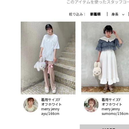
このアイテムを使ったスタッフコ
絞り込み：
新着順
身長
着用サイズF
着用サイズF
オフホワイト
オフホワイト
merry jenny
merry jenny
ayu/166cm
sumomo/156cm