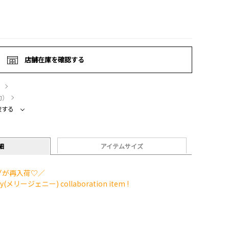
店舗在庫を確認する
）
約）
較する
細
アイテムサイズ
グが再入荷♡／
nny(メリージェニー) collaboration item !
！
、