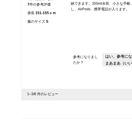
ッ
ア
納できます。350ml水筒、小さな手
が
5
7
件の参考評価
グ
ロ
開
し、AirPods、携帯電話が入ります。
個
身長
151-155ｃｍ
、
グ
き
で
ま
ハ
が
(
す。
服のサイズ
S
す
ン
開
。
ド
き
タ
ま
オ
す
ル
。
、
はい、参考にな
参考になりまし
ハ
たか？
まあまあ（いい
ン
ド
ジ
ェ
ル
、
1–3/6 件のレビュー
カ
ギ
、
巾
着
袋
(