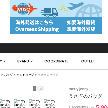
Y
BRAND
COORDINATE
OUTLET
）
バッグ
ハンドバッグ
うさぎのバッグ
1
/
33
merry jenny
うさぎのバッグ
5,9
8,800円
(税込)
→