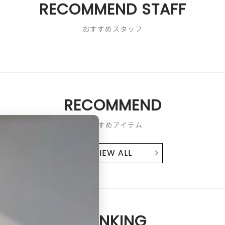
RECOMMEND STAFF
で
体
す。
内
の
おすすめスタッフ
綿
が
あ
る
分
、
そ
RECOMMEND
こ
ま
で
おすすめアイテム
た
く
さ
VIEW ALL
ん
入
り
ま
せ
ん
RANKING