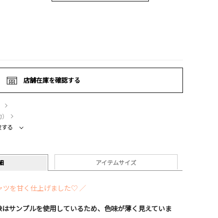
店舗在庫を確認する
）
約）
較する
細
アイテムサイズ
ャツを甘く仕上げました♡ ／
像はサンプルを使用しているため、色味が薄く見えていま