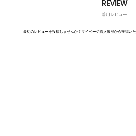
REVIEW
着用レビュー
最初のレビューを投稿しませんか？マイページ購入履歴から投稿いた
評
価
値
な
し