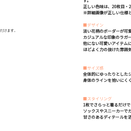
す。
正しい色味は、20枚目・2
※詳細画像が正しい仕様
■デザイン
淡い花柄のボーダーが可
だけます。
カジュアルな印象のラガ
他にない可愛いアイテム
ほどよく力の抜けた雰囲
■サイズ感
全体的にゆったりとした
身体のラインを拾いにく
■スタイリング
1枚でさらっと着るだけ
ソックスやスニーカーで
甘さのあるディテールを