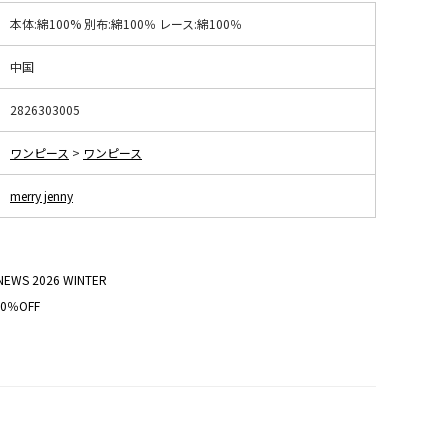
本体:綿100% 別布:綿100％ レース:綿100％
中国
2826303005
ワンピース
>
ワンピース
merry jenny