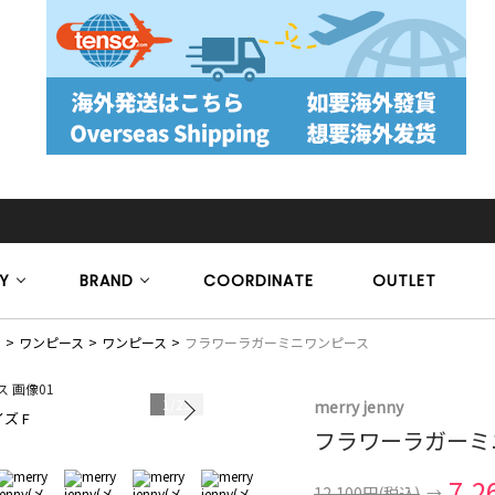
Y
BRAND
COORDINATE
OUTLET
）
ワンピース
ワンピース
フラワーラガーミニワンピース
1
/
23
merry jenny
ズ F
モデル身長 15
フラワーラガーミ
7,2
12,100円
(税込)
→