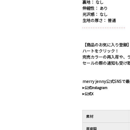
裏地： なし
伸縮性： あり
光沢感： なし
生地の厚さ： 普通
. . . . . . . . . . . . . . . . . . . . . . . . .
【商品のお気に入り登録
ハートをクリック！
完売カラーの再入荷や、
セールの際の通知も受け
merry jenny公式SN
▸
公式Instagram
▸
公式X
素材
原産国