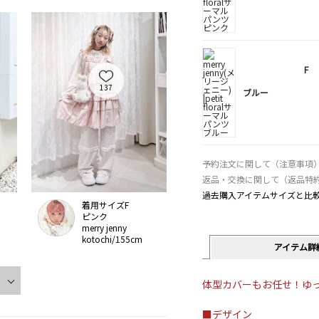
F
137
ブルー
予約注文に関して（注意事項
返品・交換に関して（返品特
過去購入アイテムサイズと比
着用サイズF
ピンク
merry jenny
kotochi/155cm
アイテム詳
体型カバーもお任せ！ゆ
■デザイン