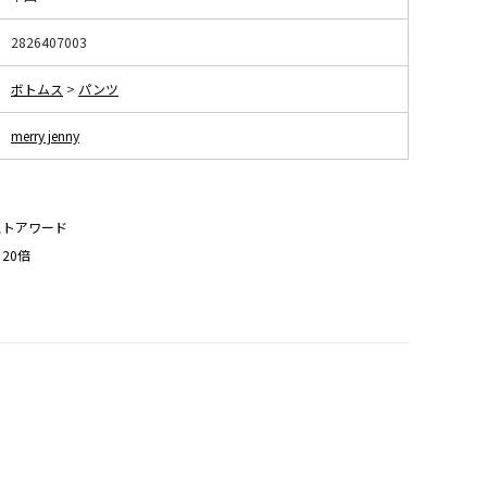
2826407003
ボトムス
>
パンツ
merry jenny