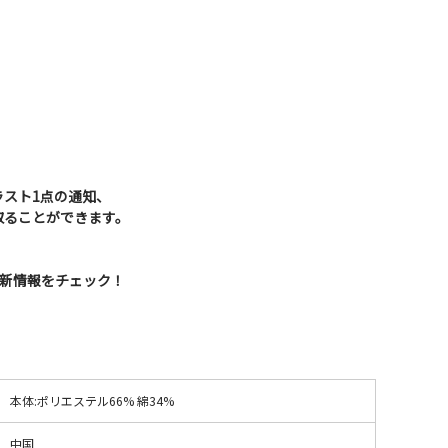
】
ラスト1点の通知、
取ることができます。
Sで最新情報をチェック！
本体:ポリエステル66% 綿34%
中国