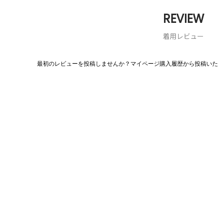
REVIEW
着用レビュー
最初のレビューを投稿しませんか？マイページ購入履歴から投稿いた
評
価
値
な
し