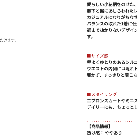
愛らしい小花柄をのせた
膝下と裾にあしらわれた
カジュアルになりがちな
バランスの取れた1着に仕
裾まで抜かりないデザイ
す。
だけます。
■サイズ感
程よくゆとりのあるシル
ウエストの内側には隠れ
響かず、すっきりと着こ
■スタイリング
エプロンスカートやミニ
デイリーにも、ちょっと
. . . . . . . . . . . . . . . . . . . . . . . . .
【商品情報】
透け感： ややあり