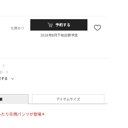
予約する
在庫あり
2026年8月下旬出荷予定
）
約）
較する
細
アイテムサイズ
ったり花柄パンツが登場⚘