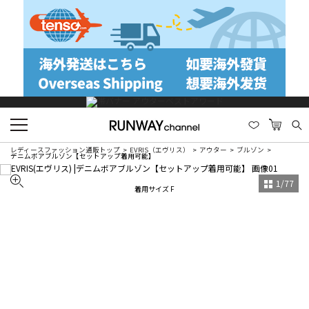
レディースファッション通販トップ
EVRIS（エヴリス）
アウター
ブルゾン
デニムボアブルゾン【セットアップ着用可能】
1
/
77
着用サイズ F