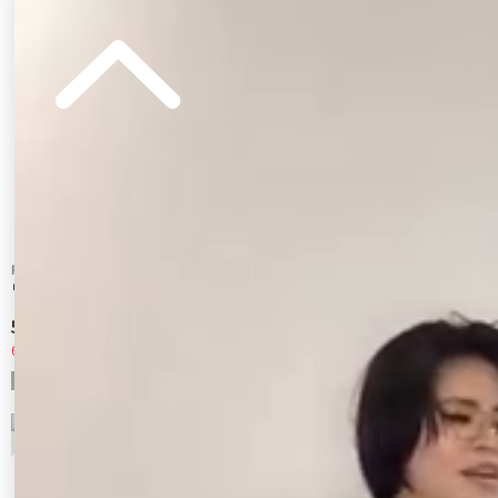
RESEXXY
EVRIS
リボンスリーブショートブルゾン
クロスモチーフスタッズデニムブルゾン
【セットアップ着用可能】
5,720 円
19,900 円
60%OFF
7
8