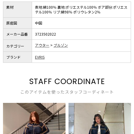
素材
表地:綿100％ 裏地:ポリエステル100％ ボア部分:ポリエス
テル100％ リブ:綿98％ ポリウレタン2％
原産国
中国
メーカー品番
3723502022
アウター
ブルゾン
カテゴリー
ブランド
EVRIS
STAFF COORDINATE
このアイテムを使ったスタッフコーディネート