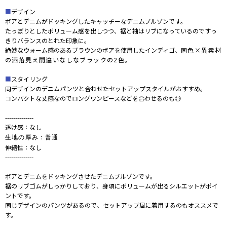
■
デザイン
ボアとデニムがドッキングしたキャッチーなデニムブルゾンです。
たっぽりとしたボリューム感を出しつつ、裾と袖はリブになっているのですっ
きりバランスのとれた印象に。
絶妙なウォーム感のあるブラウンのボアを使用したインディゴ、
同色×異素材
の洒落見え間違いなしなブラックの2色。
■
スタイリング
同デザインのデニムパンツと合わせたセットアップスタイルがおすすめ。
コンパクトな丈感なのでロングワンピースなどを合わせるのも◎
--------------
透け感：なし
生地の厚み：普通
伸縮性：なし
--------------
ボアとデニムをドッキングさせたデニムブルゾンです。
裾のリブゴムがしっかりしており、身頃にボリュームが出るシルエットがポイ
ントです。
同じデザインのパンツがあるので、セットアップ風に着用するのもオススメで
す。