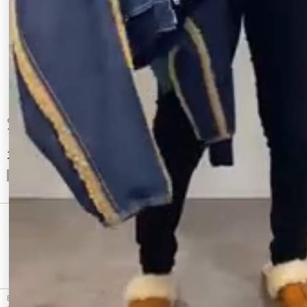
dazzlin
Ungrid
フェイクファーニットブルゾン
リバーシブルレオパードミドル丈ブルゾン
12,100 円
18,700 円
CHECKED ITEM
最近チェックしたアイテム
EVRIS（エヴリス）のブルゾン、デニムボアブルゾン【セットアップ着用可能】の商品詳細情