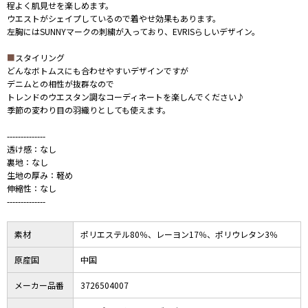
程よく肌見せを楽しめます。
ウエストがシェイプしているので着やせ効果もあります。
左胸にはSUNNYマークの刺繍が入っており、EVRISらしいデザイン。
■
スタイリング
どんなボトムスにも合わせやすいデザインですが
デニムとの相性が抜群なので
トレンドのウエスタン調なコーディネートを楽しんでください♪
季節の変わり目の羽織りとしても使えます。
--------------
透け感：なし
裏地：なし
生地の厚み：軽め
伸縮性：なし
--------------
素材
ポリエステル80％、レーヨン17％、ポリウレタン3％
原産国
中国
メーカー品番
3726504007