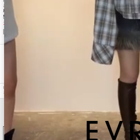
MURUA
MURUA
ニュアンスシアーシャツ【セットアップ着
ブラーフラワーブラウス
用可】
5,544 円
3,740 円
20%OFF
50%OFF
CHECKED ITEM
最近チェックしたアイテム
EVRIS（エヴリス）のシャツ・ブラウス、SUNNYコンパクトチェックシャツの商品詳細情報。
カラーはブラック、ブルー、ブラウンから選べます。