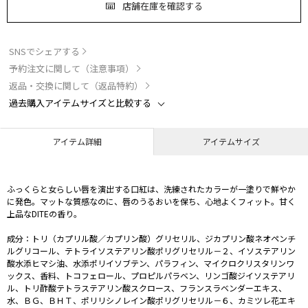
店舗在庫を確認する
SNSでシェアする
予約注文に関して（注意事項）
返品・交換に関して（返品特約）
過去購入アイテムサイズと比較する
アイテム詳細
アイテムサイズ
ふっくらと女らしい唇を演出する口紅は、洗練されたカラーが一塗りで鮮やか
に発色。マットな質感なのに、唇のうるおいを保ち、心地よくフィット。甘く
上品なDITEの香り。
成分：トリ（カプリル酸／カプリン酸）グリセリル、ジカプリン酸ネオペンチ
ルグリコール、テトライソステアリン酸ポリグリセリル－２、イソステアリン
酸水添ヒマシ油、水添ポリイソブテン、パラフィン、マイクロクリスタリンワ
ックス、香料、トコフェロール、プロピルパラベン、リンゴ酸ジイソステアリ
ル、トリ酢酸テトラステアリン酸スクロース、フランスラベンダーエキス、
水、ＢＧ、ＢＨＴ、ポリリシノレイン酸ポリグリセリル－６、カミツレ花エキ