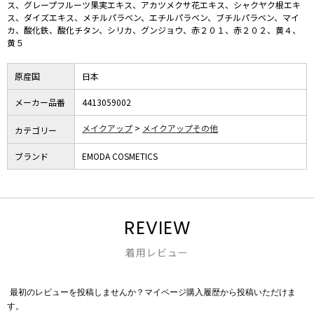
ス、グレープフルーツ果実エキス、アカツメクサ花エキス、シャクヤク根エキ
ス、ダイズエキス、メチルパラベン、エチルパラベン、ブチルパラベン、マイ
カ、酸化鉄、酸化チタン、シリカ、グンジョウ、赤２０１、赤２０２、黄４、
黄５
原産国
日本
メーカー品番
4413059002
メイクアップ
メイクアップその他
カテゴリー
ブランド
EMODA COSMETICS
REVIEW
着用レビュー
最初のレビューを投稿しませんか？マイページ購入履歴から投稿いただけま
評
す。
価