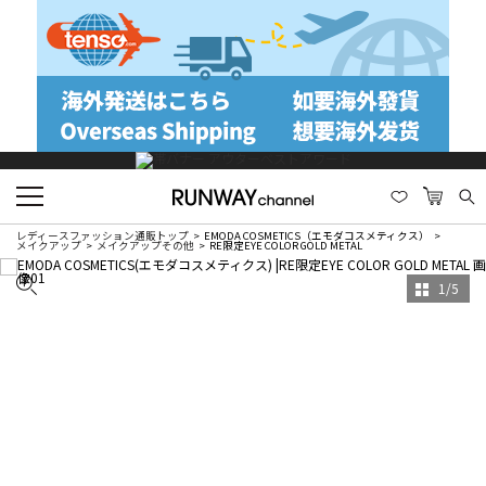
レディースファッション通販トップ
EMODA COSMETICS（エモダコスメティクス）
メイクアップ
メイクアップその他
RE限定EYE COLOR GOLD METAL
1
/
5