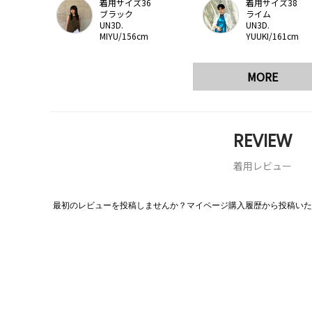
着用サイズ36
着用サイズ38
ブラック
ライム
UN3D.
UN3D.
MIYU/156cm
YUUKI/161cm
MORE
REVIEW
着用レビュー
最初のレビューを投稿しませんか？マイページ購入履歴から投稿いた
評
価
値
な
し