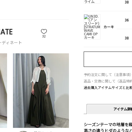
38
36
カーキ
ATE
32
38
ーディネート
予約注文に関して（注意事項
返品・交換に関して（返品特
過去購入アイテムサイズと比
アイテム詳
シーズンテーマの地層を
高さの違うヒダのような