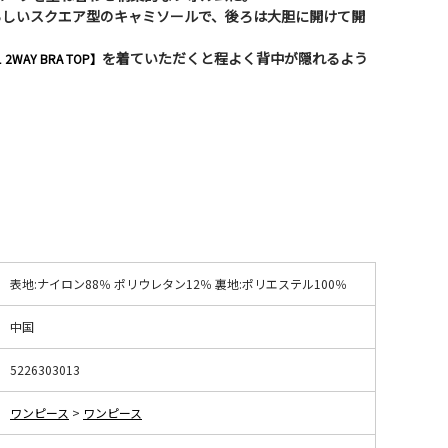
）らしいスクエア型のキャミソールで、後ろは大胆に開けて開
を着ていただくと程よく背中が隠れるよう
1 2WAY BRA TOP】
表地:ナイロン88％ ポリウレタン12％ 裏地:ポリエステル100％
中国
5226303013
ワンピース
>
ワンピース