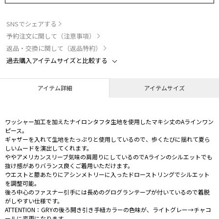
SNSでシェアする
予約注文に関して（注意事項）
返品・交換に関して（返品特約）
過去購入アイテムサイズと比較する
アイテム詳細
アイテムサイズ
ワッシャー加工を加えたナイロンタフタ生地を使用したマキシ丈のAラインワン
ピース。
ギャザーを入れて生地をたっぷりと使用しているので、歩くたびに揺れて夏ら
しいムードを演出してくれます。
ややアメリカンスリーブ気味の肩周りにしているのでAラインのシルエットでも
抜け感がありバランス良くご着用いただけます。
ウエストと膝あたりにアシンメトリーに入ったドローストリングでシルエット
を調整可能。
後ろ中心のファスナー引手には長めのグログランテープが付いているので着脱
がしやすい仕様です。
ATTENTION：GRYの後ろ開き引き手紐カラーの色味が、ライトグレー→チャコ
ールに変更になります。