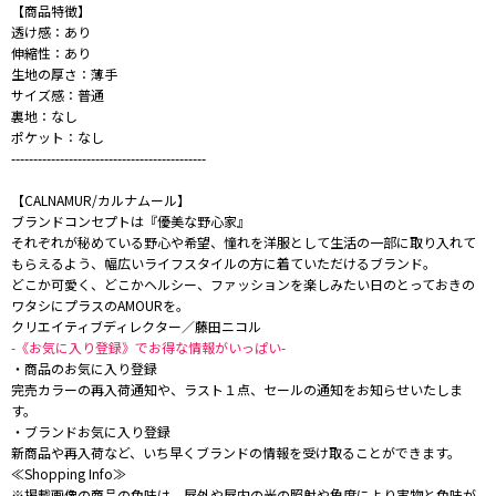
【商品特徴】
透け感：あり
伸縮性：あり
生地の厚さ：薄手
サイズ感：普通
裏地：なし
ポケット：なし
--------------------------------------------
【CALNAMUR/カルナムール】
ブランドコンセプトは『優美な野心家』
それぞれが秘めている野心や希望、憧れを洋服として生活の一部に取り入れて
もらえるよう、幅広いライフスタイルの方に着ていただけるブランド。
どこか可愛く、どこかヘルシー、ファッションを楽しみたい日のとっておきの
ワタシにプラスのAMOURを。
クリエイティブディレクター／藤田ニコル
-《お気に入り登録》でお得な情報がいっぱい-
・商品のお気に入り登録
完売カラーの再入荷通知や、ラスト１点、セールの通知をお知らせいたしま
す。
・ブランドお気に入り登録
新商品や再入荷など、いち早くブランドの情報を受け取ることができます。
≪Shopping Info≫
※掲載画像の商品の色味は、屋外や屋内の光の照射や角度により実物と色味が