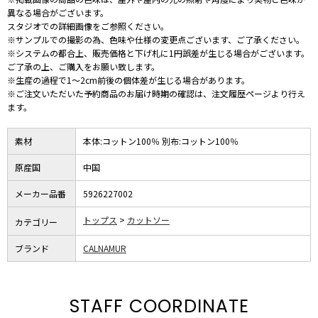
異なる場合がございます。
スタジオでの詳細画像をご参照ください。
※サンプルでの撮影の為、色味や仕様の変更点ございます、ご了承ください。
※システムの都合上、販売価格と下げ札に1円誤差が生じる場合がございます。
ご了承の上、ご購入をお願い致します。
※生産の過程で1～2cm前後の個体差が生じる場合があります。
※ご注文いただいた予約商品のお届け時期の確認は、注文履歴ページより行え
ます。
素材
本体:コットン100％ 別布:コットン100％
原産国
中国
メーカー品番
5926227002
トップス
カットソー
カテゴリー
ブランド
CALNAMUR
STAFF COORDINATE