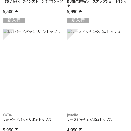
【ちいかわ】ラインストーンミニTシャツ
BUNNY 2WAYレースアップショートTシャ
ツ
5,500 円
5,990 円
5
6
GYDA
jouetie
レオパードバックリボントップス
レースドッキングポロトップス
5,990 円
4,950 円