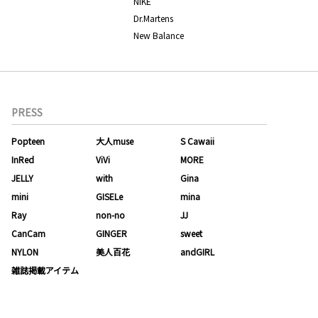
NIKE
Dr.Martens
New Balance
PRESS
Popteen
大人muse
S Cawaii
InRed
ViVi
MORE
JELLY
with
Gina
mini
GISELe
mina
Ray
non-no
JJ
CanCam
GINGER
sweet
NYLON
美人百花
andGIRL
雑誌掲載アイテム