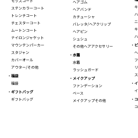
モッズコート
ヘアゴム
キ
ステンカラーコート
ヘアバンド
ハ
トレンチコート
カチューシャ
ニ
チェスターコート
バレッタ/ヘアクリップ
キ
ムートンコート
ヘアピン
ハ
ナイロンジャケット
シュシュ
マウンテンパーカー
ビ
その他ヘアアクセサリー
スタジャン
ヘ
水着
カバーオール
フ
水着
アウター/その他
リ
ラッシュガード
ス
福袋
メイクアップ
福袋
イ
ファンデーション
イ
ギフトバッグ
ベース
ギフトバッグ
コ
メイクアップその他
コ