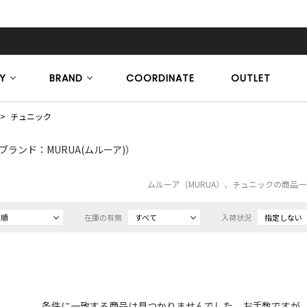
Y
BRAND
COORDINATE
OUTLET
チュニック
ブランド：MURUA(ムルーア)）
ムルーア（MURUA）、チュニックの商品
め順
在庫の有無
すべて
入荷状況
指定しない
条件に一致する商品は見つかりませんでした。お手数ですが