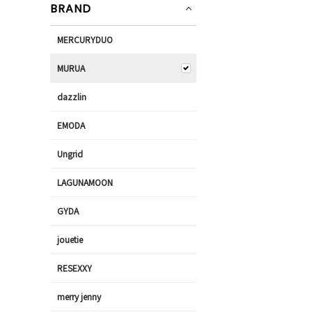
BRAND
MERCURYDUO
MURUA
dazzlin
EMODA
Ungrid
LAGUNAMOON
GYDA
jouetie
RESEXXY
merry jenny