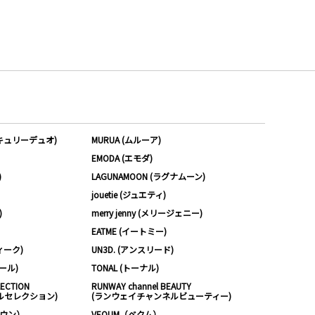
ーキュリーデュオ)
MURUA (ムルーア)
EMODA (エモダ)
)
LAGUNAMOON (ラグナムーン)
jouetie (ジュエティ)
)
merry jenny (メリージェニー)
EATME (イートミー)
ィーク)
UN3D. (アンスリード)
ムール)
TONAL (トーナル)
LECTION
RUNWAY channel BEAUTY
ルセレクション)
(ランウェイチャンネルビューティー)
ノウン）
VEQUM（ベクム）