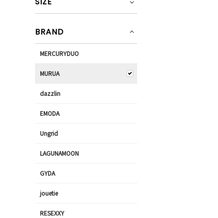
SIZE
BRAND
MERCURYDUO
MURUA
dazzlin
EMODA
Ungrid
LAGUNAMOON
GYDA
jouetie
RESEXXY