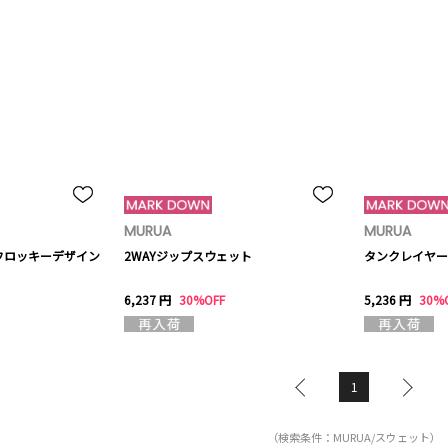
MURUA
MURUA
フロッキーデザイン
2WAYジップスウェット
タンクレイヤー
6,237 円
30%OFF
5,236 円
30%
1
（検索条件：MURUA/スウェット）