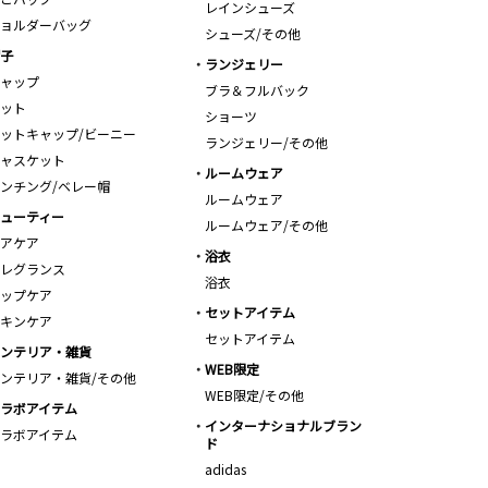
レインシューズ
ョルダーバッグ
シューズ/その他
子
ランジェリー
ャップ
ブラ＆フルバック
ット
ショーツ
ットキャップ/ビーニー
ランジェリー/その他
ャスケット
ルームウェア
ンチング/ベレー帽
ルームウェア
ューティー
ルームウェア/その他
アケア
浴衣
レグランス
浴衣
ップケア
セットアイテム
キンケア
セットアイテム
ンテリア・雑貨
WEB限定
ンテリア・雑貨/その他
WEB限定/その他
ラボアイテム
インターナショナルブラン
ラボアイテム
ド
adidas