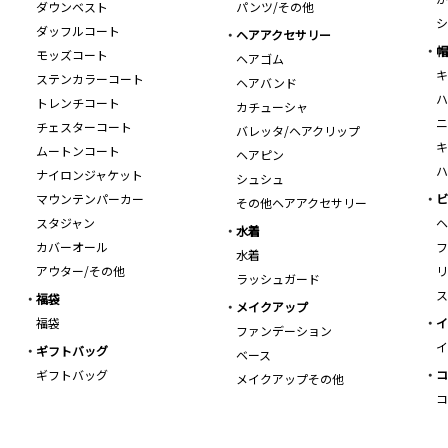
ダウンベスト
パンツ/その他
シ
ダッフルコート
ヘアアクセサリー
帽
モッズコート
ヘアゴム
キ
ステンカラーコート
ヘアバンド
ハ
トレンチコート
カチューシャ
ニ
チェスターコート
バレッタ/ヘアクリップ
キ
ムートンコート
ヘアピン
ハ
ナイロンジャケット
シュシュ
マウンテンパーカー
ビ
その他ヘアアクセサリー
スタジャン
ヘ
水着
カバーオール
フ
水着
アウター/その他
リ
ラッシュガード
ス
福袋
メイクアップ
福袋
イ
ファンデーション
イ
ギフトバッグ
ベース
ギフトバッグ
コ
メイクアップその他
コ