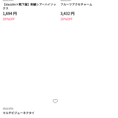
dazzlin
dazzlin
【dazzlin×靴下屋】刺繍シアーハイソッ
フルーツアクセチャーム
クス
1,694 円
3,432 円
30%OFF
20%OFF
dazzlin
マルチビジューネクタイ