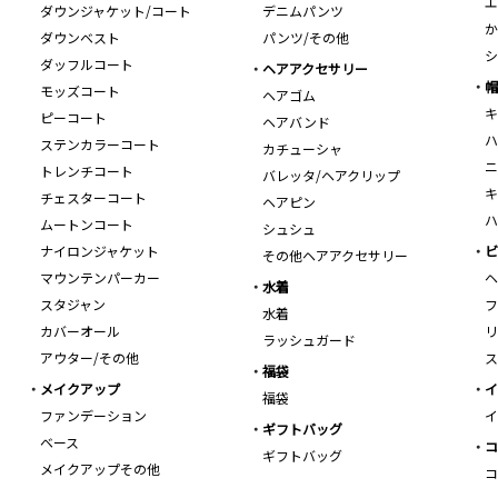
エ
ダウンジャケット/コート
デニムパンツ
か
ダウンベスト
パンツ/その他
シ
ダッフルコート
ヘアアクセサリー
帽
モッズコート
ヘアゴム
キ
ピーコート
ヘアバンド
ハ
ステンカラーコート
カチューシャ
ニ
トレンチコート
バレッタ/ヘアクリップ
キ
チェスターコート
ヘアピン
ハ
ムートンコート
シュシュ
ナイロンジャケット
ビ
その他ヘアアクセサリー
マウンテンパーカー
ヘ
水着
スタジャン
フ
水着
カバーオール
リ
ラッシュガード
アウター/その他
ス
福袋
メイクアップ
イ
福袋
ファンデーション
イ
ギフトバッグ
ベース
コ
ギフトバッグ
メイクアップその他
コ