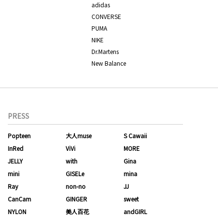
adidas
CONVERSE
PUMA
NIKE
Dr.Martens
New Balance
PRESS
Popteen
大人muse
S Cawaii
InRed
ViVi
MORE
JELLY
with
Gina
mini
GISELe
mina
Ray
non-no
JJ
CanCam
GINGER
sweet
NYLON
美人百花
andGIRL