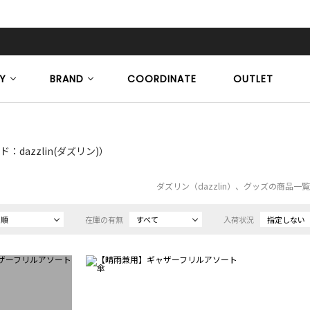
Y
BRAND
COORDINATE
OUTLET
：dazzlin(ダズリン)）
ダズリン（dazzlin）、グッズの商品一
め順
在庫の有無
すべて
入荷状況
指定しない