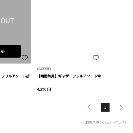
 OUT
荷受付
dazzlin
ーフリルアソート折
【晴雨兼用】ギャザーフリルアソート傘
4,290 円
1
（検索条件：dazzlin/グッズ）