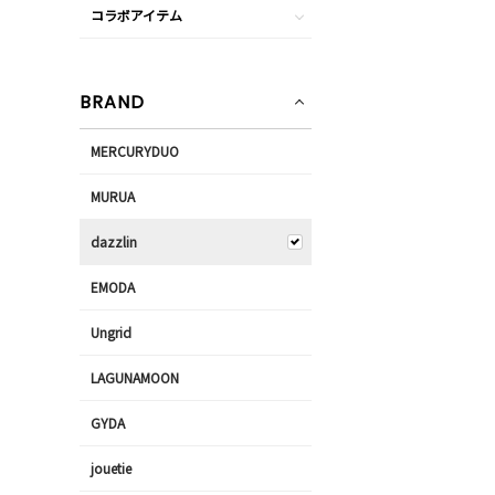
コラボアイテム
BRAND
MERCURYDUO
MURUA
dazzlin
EMODA
Ungrid
LAGUNAMOON
GYDA
jouetie