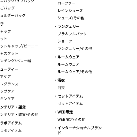
コバッグ/サブバッグ
ローファー
ごバッグ
レインシューズ
ョルダーバッグ
シューズ/その他
子
ランジェリー
ャップ
ブラ＆フルバック
ット
ショーツ
ットキャップ/ビーニー
ランジェリー/その他
ャスケット
ルームウェア
ンチング/ベレー帽
ルームウェア
ューティー
ルームウェア/その他
アケア
浴衣
レグランス
浴衣
ップケア
セットアイテム
キンケア
セットアイテム
ンテリア・雑貨
WEB限定
ンテリア・雑貨/その他
WEB限定/その他
ラボアイテム
インターナショナルブラン
ラボアイテム
ド