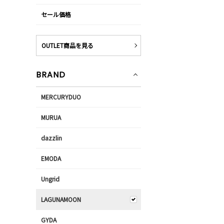
セール価格
OUTLET商品を見る
BRAND
MERCURYDUO
MURUA
dazzlin
EMODA
Ungrid
LAGUNAMOON
GYDA