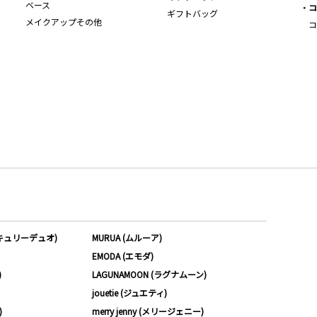
ベース
コ
ギフトバッグ
メイクアップその他
コ
ーキュリーデュオ)
MURUA (ムルーア)
EMODA (エモダ)
)
LAGUNAMOON (ラグナムーン)
jouetie (ジュエティ)
)
merry jenny (メリージェニー)