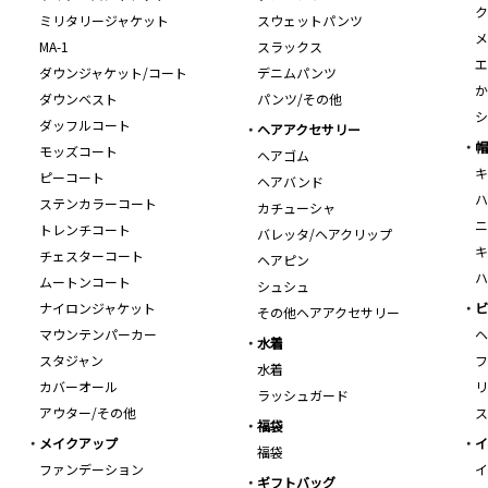
ク
ミリタリージャケット
スウェットパンツ
メ
MA-1
スラックス
エ
ダウンジャケット/コート
デニムパンツ
か
ダウンベスト
パンツ/その他
シ
ダッフルコート
ヘアアクセサリー
帽
モッズコート
ヘアゴム
キ
ピーコート
ヘアバンド
ハ
ステンカラーコート
カチューシャ
ニ
トレンチコート
バレッタ/ヘアクリップ
キ
チェスターコート
ヘアピン
ハ
ムートンコート
シュシュ
ナイロンジャケット
ビ
その他ヘアアクセサリー
マウンテンパーカー
ヘ
水着
スタジャン
フ
水着
カバーオール
リ
ラッシュガード
アウター/その他
ス
福袋
メイクアップ
イ
福袋
ファンデーション
イ
ギフトバッグ