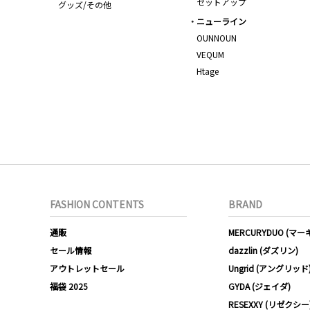
セットアップ
グッズ/その他
ニューライン
OUNNOUN
VEQUM
Htage
FASHION CONTENTS
BRAND
通販
MERCURYDUO (マ
セール情報
dazzlin (ダズリン)
アウトレットセール
Ungrid (アングリッド
福袋 2025
GYDA (ジェイダ)
RESEXXY (リゼクシー