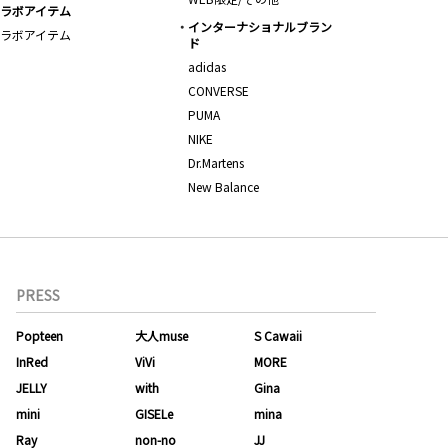
ラボアイテム
インターナショナルブラン
ラボアイテム
ド
adidas
CONVERSE
PUMA
NIKE
Dr.Martens
New Balance
PRESS
Popteen
大人muse
S Cawaii
InRed
ViVi
MORE
JELLY
with
Gina
mini
GISELe
mina
Ray
non-no
JJ