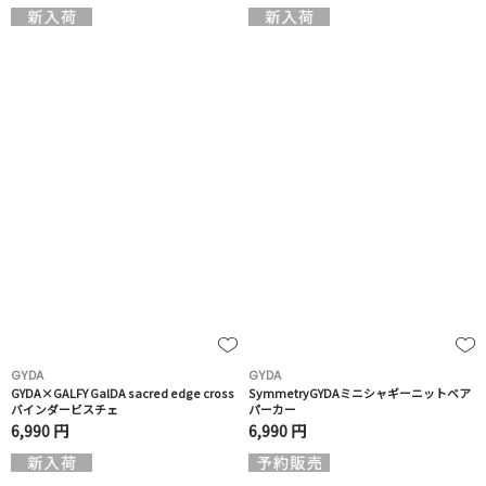
GYDA
GYDA
GYDA×GALFY GalDA sacred edge cross
SymmetryGYDAミニシャギーニットベア
バインダービスチェ
パーカー
6,990 円
6,990 円