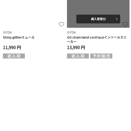
再入荷受付
GYDA
GYDA
Shiny glitterミュール
GG chain twist cord laceインソールスニ
ーカー
11,990 円
13,990 円