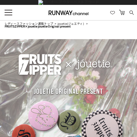
レディースファッション通販トップ
jouetie(ジュエティ)
FRUITSZIPPER×jouetie jouetie Original present