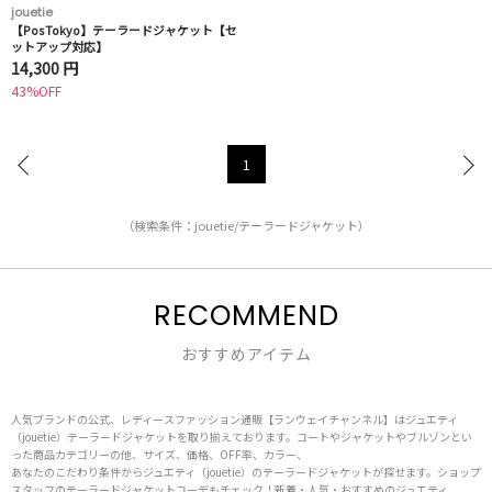
jouetie
【PosTokyo】テーラードジャケット【セ
ットアップ対応】
14,300 円
43%OFF
1
（検索条件：jouetie/テーラードジャケット）
RECOMMEND
おすすめアイテム
人気ブランドの公式、レディースファッション通販【ランウェイチャンネル】はジュエティ
（jouetie）テーラードジャケットを取り揃えております。コートやジャケットやブルゾンとい
った商品カテゴリーの他、サイズ、価格、OFF率、カラー、
あなたのこだわり条件からジュエティ（jouetie）のテーラードジャケットが探せます。ショップ
スタッフのテーラードジャケットコーデもチェック！新着・人気・おすすめのジュエティ