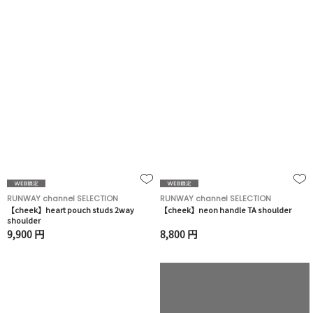
RUNWAY channel SELECTION
RUNWAY channel SELECTION
【cheek】heart pouch studs 2way
【cheek】neon handle TA shoulder
shoulder
9,900 円
8,800 円