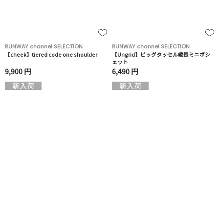
RUNWAY channel SELECTION
RUNWAY channel SELECTION
【cheek】tiered code one shoulder
【Ungrid】ビッグタッセル縦長ミニポシ
ェット
9,900 円
6,490 円