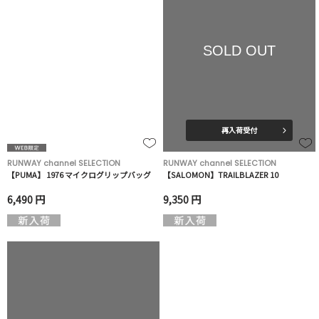
SOLD OUT
再入荷受付
RUNWAY channel SELECTION
RUNWAY channel SELECTION
【PUMA】 1976 マイクログリップバッグ
【SALOMON】TRAILBLAZER 10
6,490 円
9,350 円