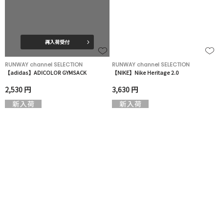
再入荷受付
RUNWAY channel SELECTION
RUNWAY channel SELECTION
【adidas】ADICOLOR GYMSACK
【NIKE】Nike Heritage 2.0
2,530 円
3,630 円