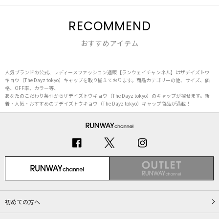
RECOMMEND
おすすめアイテム
人気ブランドの公式、レディースファッション通販【ランウェイチャンネル】はザデイズトウ
キョウ（The Dayz tokyo）キャップを取り揃えております。商品カテゴリーの他、サイズ、価
格、OFF率、カラー等、
あなたのこだわり条件からザデイズトウキョウ（The Dayz tokyo）のキャップが探せます。新
着・人気・おすすめのザデイズトウキョウ（The Dayz tokyo）キャップ商品が満載！
初めての方へ