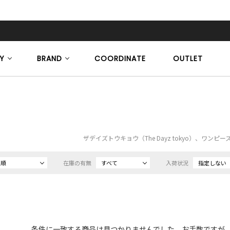
Y
BRAND
COORDINATE
OUTLET
ザデイズトウキョウ（The Dayz tokyo）、ワンピ
め順
在庫の有無
すべて
入荷状況
指定しない
条件に一致する商品は見つかりませんでした。お手数ですが