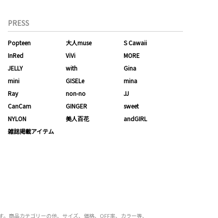
PRESS
Popteen
大人muse
S Cawaii
InRed
ViVi
MORE
JELLY
with
Gina
mini
GISELe
mina
Ray
non-no
JJ
CanCam
GINGER
sweet
NYLON
美人百花
andGIRL
雑誌掲載アイテム
ます。商品カテゴリーの他、サイズ、価格、OFF率、カラー等、