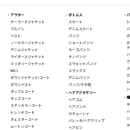
アウター
ボトムス
バ
テーラードジャケット
スカート
ト
ブルゾン
デニムスカート
バ
ベスト
パンツ
ボ
ノーカラージャケット
ショートパンツ
ボ
チ
デニムジャケット
カーゴパンツ
ハ
ライダースジャケット
チノパンツ
ク
ミリタリージャケット
スウェットパンツ
メ
MA-1
スラックス
エ
ダウンジャケット/コート
デニムパンツ
か
ダウンベスト
パンツ/その他
シ
ダッフルコート
ヘアアクセサリー
帽
モッズコート
ヘアゴム
キ
ステンカラーコート
ヘアバンド
ハ
トレンチコート
カチューシャ
ニ
チェスターコート
バレッタ/ヘアクリップ
キ
ムートンコート
ヘアピン