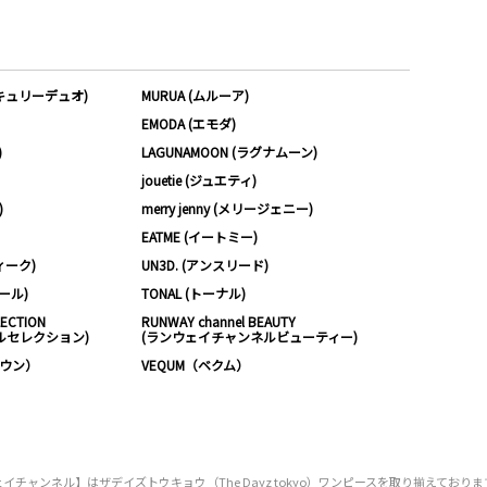
ーキュリーデュオ)
MURUA (ムルーア)
EMODA (エモダ)
)
LAGUNAMOON (ラグナムーン)
jouetie (ジュエティ)
)
merry jenny (メリージェニー)
EATME (イートミー)
ィーク)
UN3D. (アンスリード)
ムール)
TONAL (トーナル)
LECTION
RUNWAY channel BEAUTY
ルセレクション)
(ランウェイチャンネルビューティー)
ノウン）
VEQUM（ベクム）
チャンネル】はザデイズトウキョウ（The Dayz tokyo）ワンピースを取り揃えており