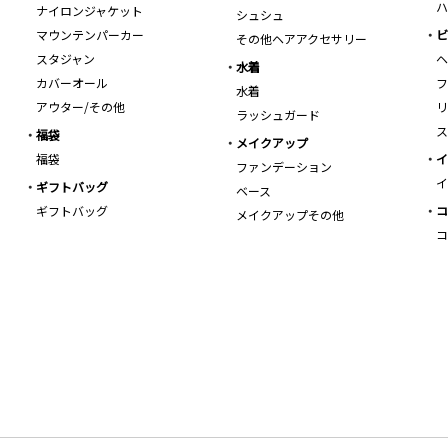
ハ
ナイロンジャケット
シュシュ
マウンテンパーカー
ビ
その他ヘアアクセサリー
スタジャン
ヘ
水着
カバーオール
フ
水着
アウター/その他
リ
ラッシュガード
ス
福袋
メイクアップ
福袋
イ
ファンデーション
イ
ギフトバッグ
ベース
ギフトバッグ
コ
メイクアップその他
コ