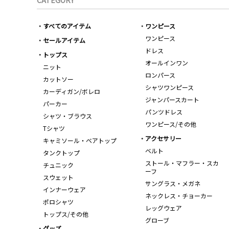
CATEGORY
すべてのアイテム
ワンピース
ワンピース
セールアイテム
ドレス
トップス
オールインワン
ニット
ロンパース
カットソー
シャツワンピース
カーディガン/ボレロ
ジャンパースカート
パーカー
パンツドレス
シャツ・ブラウス
ワンピース/その他
Tシャツ
アクセサリー
キャミソール・ベアトップ
ベルト
タンクトップ
ストール・マフラー・スカ
チュニック
ーフ
スウェット
サングラス・メガネ
インナーウェア
ネックレス・チョーカー
ポロシャツ
レッグウェア
トップス/その他
グローブ
グッズ