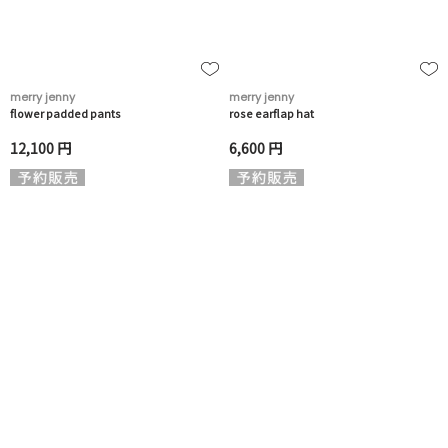
merry jenny
merry jenny
flower padded pants
rose earflap hat
12,100 円
6,600 円