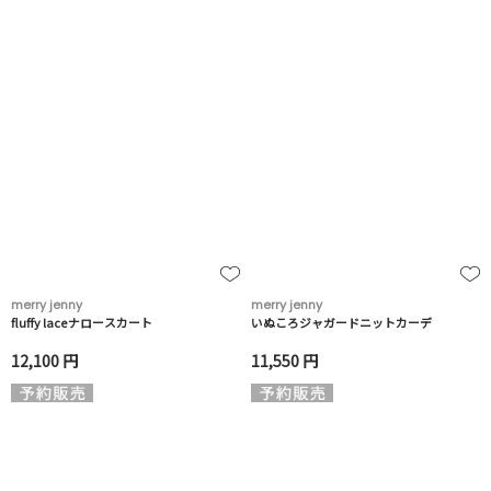
merry jenny
merry jenny
fluffy laceナロースカート
いぬころジャガードニットカーデ
12,100 円
11,550 円