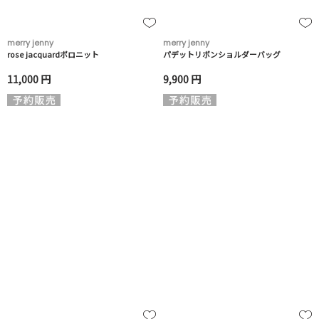
merry jenny
merry jenny
rose jacquardポロニット
パデットリボンショルダーバッグ
11,000 円
9,900 円