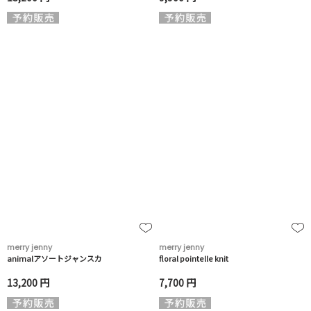
merry jenny
merry jenny
animalアソートジャンスカ
floral pointelle knit
13,200 円
7,700 円