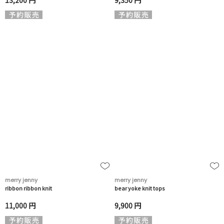
13,200 円
9,350 円
merry jenny
merry jenny
ribbon ribbon knit
bear yoke knit tops
11,000 円
9,900 円