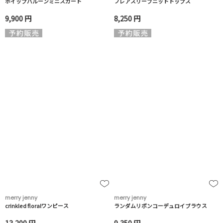
ホイップバルーンミニスカート
フレアスリーブニットトップス
9,900 円
8,250 円
merry jenny
merry jenny
crinkled floralワンピース
ランダムリボンコーデュロイブラウス