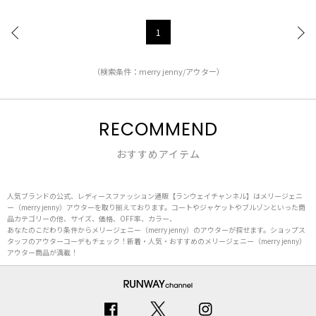
1
（検索条件：merry jenny/アウター）
RECOMMEND
おすすめアイテム
人気ブランドの公式、レディースファッション通販【ランウェイチャンネル】はメリージェニ
ー（merry jenny）アウターを取り揃えております。コートやジャケットやブルゾンといった商
品カテゴリーの他、サイズ、価格、OFF率、カラー、
あなたのこだわり条件からメリージェニー（merry jenny）のアウターが探せます。ショップス
タッフのアウターコーデもチェック！新着・人気・おすすめのメリージェニー（merry jenny）
アウター商品が満載！