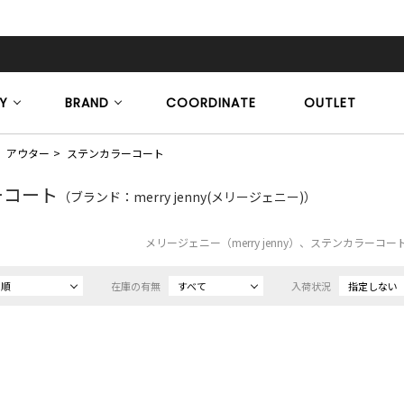
Y
BRAND
COORDINATE
OUTLET
アウター
ステンカラーコート
ーコート
（ブランド：merry jenny(メリージェニー)）
メリージェニー（merry jenny）、ステンカラーコ
め順
在庫の有無
すべて
入荷状況
指定しない