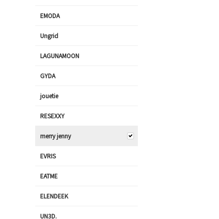
EMODA
Ungrid
LAGUNAMOON
GYDA
jouetie
RESEXXY
merry jenny
EVRIS
EATME
ELENDEEK
UN3D.