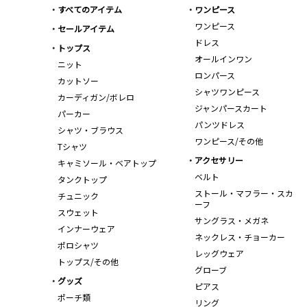
すべてのアイテム
ワンピース
ワンピース
セールアイテム
ドレス
トップス
オールインワン
ニット
ロンパース
カットソー
シャツワンピース
カーディガン/ボレロ
ジャンパースカート
パーカー
パンツドレス
シャツ・ブラウス
ワンピース/その他
Tシャツ
アクセサリー
キャミソール・ベアトップ
ベルト
タンクトップ
ストール・マフラー・スカ
チュニック
ーフ
スウェット
サングラス・メガネ
インナーウェア
ネックレス・チョーカー
ポロシャツ
レッグウェア
トップス/その他
グローブ
グッズ
ピアス
ポーチ類
リング