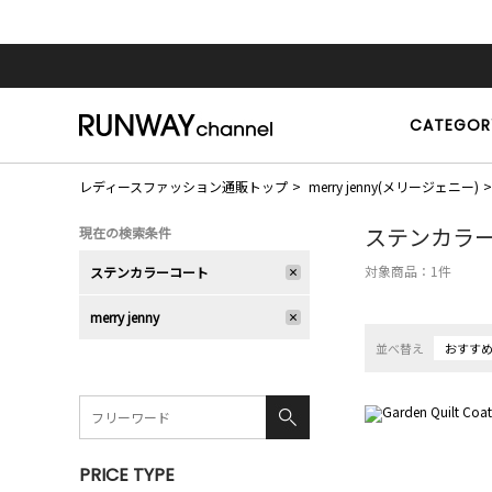
CATEGOR
レディースファッション通販トップ
merry jenny(メリージェニー)
ステンカラ
現在の検索条件
対象商品：
1
件
ステンカラーコート
merry jenny
並べ替え
おすす
PRICE TYPE