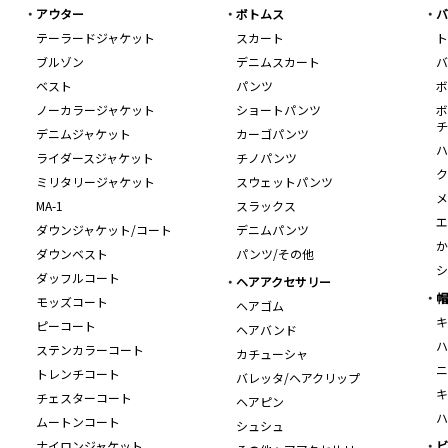
アウター
ボトムス
バ
テーラードジャケット
スカート
ト
ブルゾン
デニムスカート
バ
ベスト
パンツ
ボ
ノーカラージャケット
ショートパンツ
ボ
チ
デニムジャケット
カーゴパンツ
ハ
ライダースジャケット
チノパンツ
ク
ミリタリージャケット
スウェットパンツ
メ
MA-1
スラックス
エ
ダウンジャケット/コート
デニムパンツ
か
ダウンベスト
パンツ/その他
シ
ダッフルコート
ヘアアクセサリー
帽
モッズコート
ヘアゴム
キ
ピーコート
ヘアバンド
ハ
ステンカラーコート
カチューシャ
ニ
トレンチコート
バレッタ/ヘアクリップ
キ
チェスターコート
ヘアピン
ハ
ムートンコート
シュシュ
ナイロンジャケット
ビ