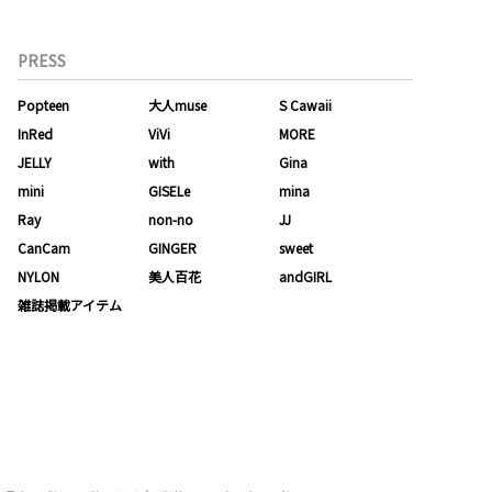
PRESS
Popteen
大人muse
S Cawaii
InRed
ViVi
MORE
JELLY
with
Gina
mini
GISELe
mina
Ray
non-no
JJ
CanCam
GINGER
sweet
NYLON
美人百花
andGIRL
雑誌掲載アイテム