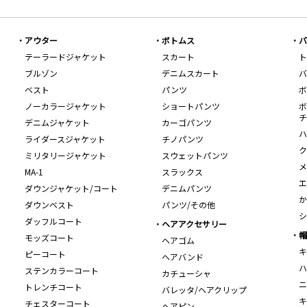
アウター
ボトムス
バ
テーラードジャケット
スカート
ト
ブルゾン
デニムスカート
バ
ベスト
パンツ
ボ
ノーカラージャケット
ショートパンツ
ボ
チ
デニムジャケット
カーゴパンツ
ハ
ライダースジャケット
チノパンツ
ク
ミリタリージャケット
スウェットパンツ
メ
MA-1
スラックス
エ
ダウンジャケット/コート
デニムパンツ
か
ダウンベスト
パンツ/その他
シ
ダッフルコート
ヘアアクセサリー
帽
モッズコート
ヘアゴム
キ
ピーコート
ヘアバンド
ハ
ステンカラーコート
カチューシャ
ニ
トレンチコート
バレッタ/ヘアクリップ
キ
チェスターコート
ヘアピン