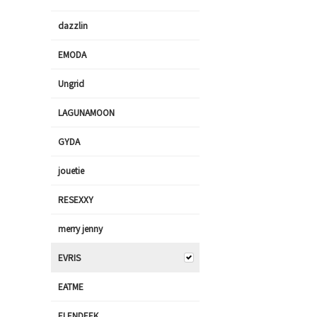
dazzlin
EMODA
Ungrid
LAGUNAMOON
GYDA
jouetie
RESEXXY
merry jenny
EVRIS
EATME
ELENDEEK