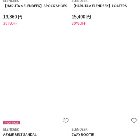
ELENDEEK
ELENDEEK
【HARUTA×ELENDEEK】SPOCK SHOES
【HARUTA×ELENDEEK】LOAFERS
13,860 円
15,400 円
30%OFF
30%OFF
ELENDEEK
ELENDEEK
ASYME BELT SANDAL
2WAY BOOTIE