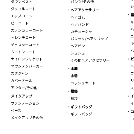
ダウンベスト
パンツ/その他
シ
ダッフルコート
ヘアアクセサリー
帽
モッズコート
ヘアゴム
キ
ピーコート
ヘアバンド
ハ
ステンカラーコート
カチューシャ
ニ
トレンチコート
バレッタ/ヘアクリップ
キ
チェスターコート
ヘアピン
ハ
ムートンコート
シュシュ
ナイロンジャケット
ビ
その他ヘアアクセサリー
マウンテンパーカー
ヘ
水着
スタジャン
フ
水着
カバーオール
リ
ラッシュガード
アウター/その他
ス
福袋
メイクアップ
イ
福袋
ファンデーション
イ
ギフトバッグ
ベース
コ
ギフトバッグ
メイクアップその他
コ