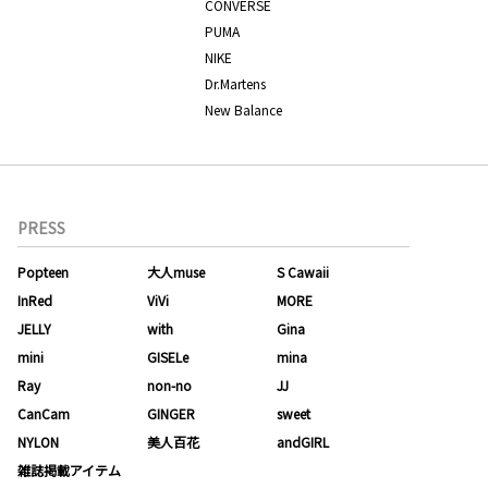
CONVERSE
PUMA
NIKE
Dr.Martens
New Balance
PRESS
Popteen
大人muse
S Cawaii
InRed
ViVi
MORE
JELLY
with
Gina
mini
GISELe
mina
Ray
non-no
JJ
CanCam
GINGER
sweet
NYLON
美人百花
andGIRL
雑誌掲載アイテム