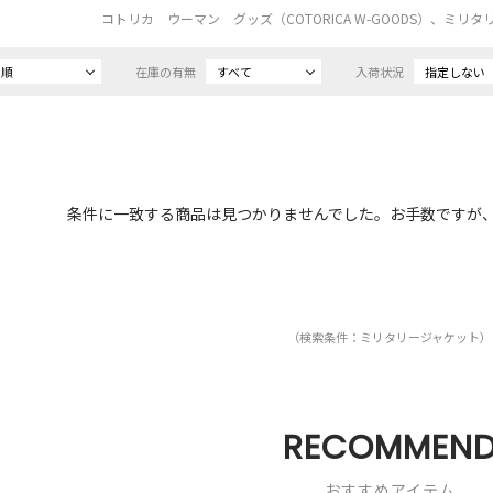
コトリカ ウーマン グッズ（COTORICA W-GOODS）、ミ
め順
在庫の有無
すべて
入荷状況
指定しない
条件に一致する商品は見つかりませんでした。お手数ですが
（検索条件：ミリタリージャケット）
RECOMMEN
おすすめアイテム