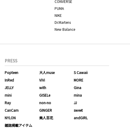
CONVERSE
PUMA
NIKE
Dr.Martens
New Balance
PRESS
Popteen
大人muse
S Cawaii
InRed
ViVi
MORE
JELLY
with
Gina
mini
GISELe
mina
Ray
non-no
JJ
CanCam
GINGER
sweet
NYLON
美人百花
andGIRL
雑誌掲載アイテム