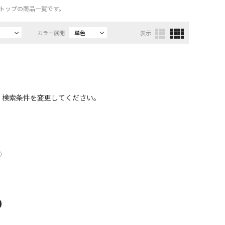
ベアトップの商品一覧です。
カラー展開
単色
表示
、検索条件を変更してください。
）
D