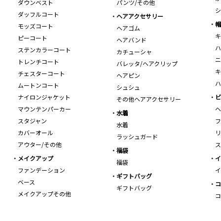
ダウンベスト
パンツ/その他
シ
ダッフルコート
ヘアアクセサリー
帽
モッズコート
ヘアゴム
キ
ピーコート
ヘアバンド
ハ
ステンカラーコート
カチューシャ
ニ
トレンチコート
バレッタ/ヘアクリップ
キ
チェスターコート
ヘアピン
ハ
ムートンコート
シュシュ
ナイロンジャケット
ビ
その他ヘアアクセサリー
マウンテンパーカー
ヘ
水着
スタジャン
フ
水着
カバーオール
リ
ラッシュガード
アウター/その他
ス
福袋
メイクアップ
イ
福袋
ファンデーション
イ
ギフトバッグ
ベース
コ
ギフトバッグ
メイクアップその他
コ