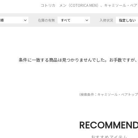
コトリカ メン（COTORICA MEN）、キャミソール・
め順
在庫の有無
すべて
入荷状況
指定しない
条件に一致する商品は見つかりませんでした。お手数ですが
（検索条件：キャミソール・ベアトップ
RECOMMEN
おすすめアイテム