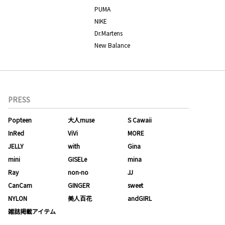
PUMA
NIKE
Dr.Martens
New Balance
PRESS
Popteen
大人muse
S Cawaii
InRed
ViVi
MORE
JELLY
with
Gina
mini
GISELe
mina
Ray
non-no
JJ
CanCam
GINGER
sweet
NYLON
美人百花
andGIRL
雑誌掲載アイテム