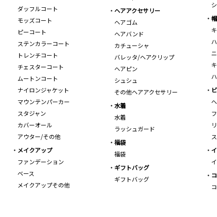
シ
ダッフルコート
ヘアアクセサリー
帽
モッズコート
ヘアゴム
キ
ピーコート
ヘアバンド
ハ
ステンカラーコート
カチューシャ
ニ
トレンチコート
バレッタ/ヘアクリップ
キ
チェスターコート
ヘアピン
ハ
ムートンコート
シュシュ
ナイロンジャケット
ビ
その他ヘアアクセサリー
マウンテンパーカー
ヘ
水着
スタジャン
フ
水着
カバーオール
リ
ラッシュガード
アウター/その他
ス
福袋
メイクアップ
イ
福袋
ファンデーション
イ
ギフトバッグ
ベース
コ
ギフトバッグ
メイクアップその他
コ