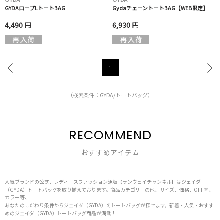
GYDA
GYDA
GYDAロープLトートBAG
GydaチェーントートBAG【WEB限定】
4,490 円
6,930 円
1
（検索条件：GYDA/トートバッグ）
RECOMMEND
おすすめアイテム
人気ブランドの公式、レディースファッション通販【ランウェイチャンネル】はジェイダ
（GYDA）トートバッグを取り揃えております。商品カテゴリーの他、サイズ、価格、OFF率、
カラー等、
あなたのこだわり条件からジェイダ（GYDA）のトートバッグが探せます。新着・人気・おすす
めのジェイダ（GYDA）トートバッグ商品が満載！