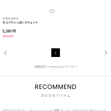
merry jenny
モコゾウいっぱいスウェット
5,280 円
40%OFF
1
（検索条件：merry jenny/パーカー）
RECOMMEND
おすすめアイテム
人気ブランドの公式、レディースファッション通販【ランウェイチャンネル】はメリージェニ