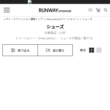
レディースファッション通販トップ
merry jenny(メリージェニー)
シューズ
シューズ
対象商品：
13件
メリージェニー（merry jenny）、シューズの商品一覧です。
表示
絞り込み
並び替え