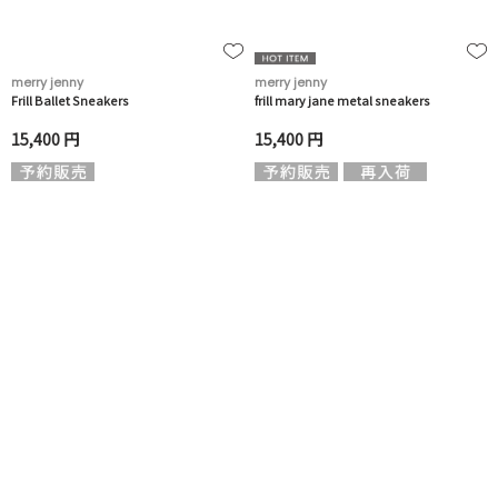
merry jenny
merry jenny
Frill Ballet Sneakers
frill mary jane metal sneakers
15,400 円
15,400 円