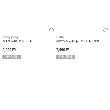
merry jenny
GYDA
ハチワレのリボントート
GGワンショルbijouニットトップス
9,900 円
7,990 円