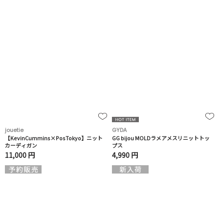
jouetie
GYDA
【KevinCummins×PosTokyo】ニット
GG bijou MOLDラメアメスリニットトッ
カーディガン
プス
11,000 円
4,990 円