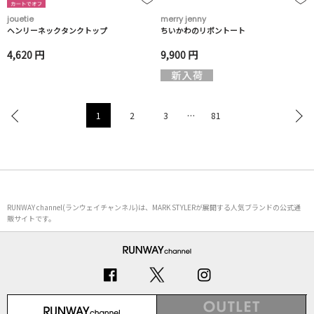
jouetie
merry jenny
ヘンリーネックタンクトップ
ちいかわのリボントート
4,620 円
9,900 円
1
2
3
…
81
RUNWAY channel(ランウェイチャンネル)は、MARK STYLERが展開する人気ブランドの公式通
販サイトです。