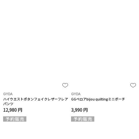
GYDA
GYDA
ハイウエストボタンフェイクレザーフレア
GGベロアbijou quiltingミニポーチ
パンツ
12,980 円
3,990 円