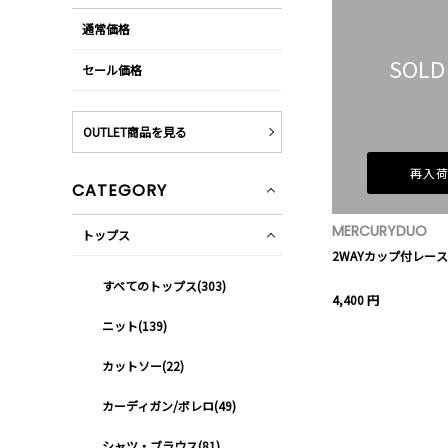
通常価格
SOLD
セール価格
OUTLET商品を見る
再入
CATEGORY
MERCURYDUO
トップス
2WAYカップ付レー
すべてのトップス(303)
4,400 円
ニット(139)
カットソー(22)
カーディガン/ボレロ(49)
シャツ・ブラウス(81)