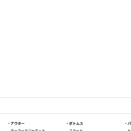
アウター
ボトムス
バ
テーラードジャケット
スカート
ト