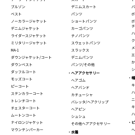
ブルゾン
デニムスカート
バ
ベスト
パンツ
ボ
ノーカラージャケット
ショートパンツ
ボ
チ
デニムジャケット
カーゴパンツ
ハ
ライダースジャケット
チノパンツ
ク
ミリタリージャケット
スウェットパンツ
メ
MA-1
スラックス
エ
ダウンジャケット/コート
デニムパンツ
か
ダウンベスト
パンツ/その他
シ
ダッフルコート
ヘアアクセサリー
帽
モッズコート
ヘアゴム
キ
ピーコート
ヘアバンド
ハ
ステンカラーコート
カチューシャ
ニ
トレンチコート
バレッタ/ヘアクリップ
キ
チェスターコート
ヘアピン
ハ
ムートンコート
シュシュ
ナイロンジャケット
ビ
その他ヘアアクセサリー
マウンテンパーカー
ヘ
水着