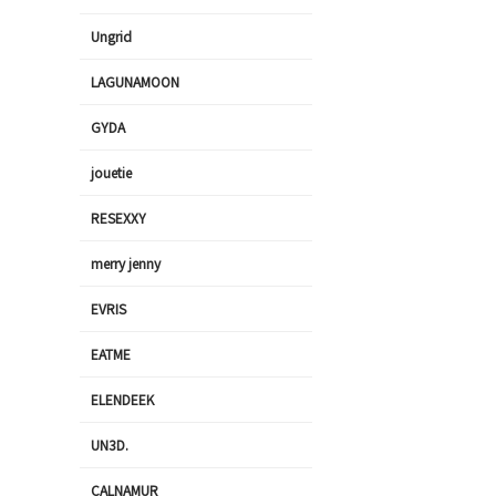
Ungrid
LAGUNAMOON
GYDA
jouetie
RESEXXY
merry jenny
EVRIS
EATME
ELENDEEK
UN3D.
CALNAMUR