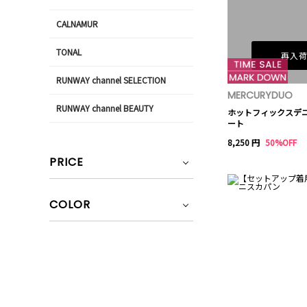
CALNAMUR
TONAL
再入
RUNWAY channel SELECTION
MERCURYDUO
RUNWAY channel BEAUTY
ホットフィックスデ
ート
8,250 円
50%OFF
PRICE
COLOR