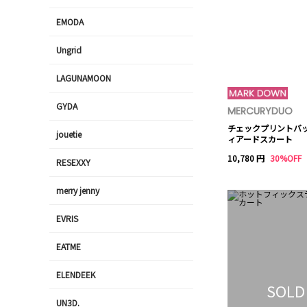
EMODA
Ungrid
LAGUNAMOON
GYDA
MERCURYDUO
チェックプリントバ
jouetie
ィアードスカート
10,780 円
30%OFF
RESEXXY
merry jenny
EVRIS
EATME
ELENDEEK
SOLD
UN3D.