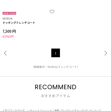
MURUA
ドッキングトレンチコート
7,500 円
62%OFF
1
（検索条件：MURUA/トレンチコート）
RECOMMEND
おすすめアイテム
人気ブランドの公式、レディースファッション通販【ランウェイチャンネル】はムルーア