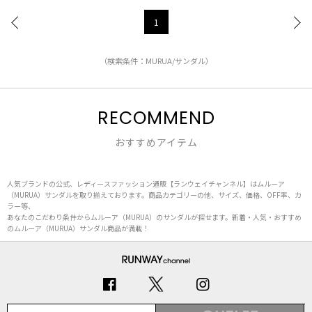
1
（検索条件：MURUA/サンダル）
RECOMMEND
おすすめアイテム
人気ブランドの公式、レディースファッション通販【ランウェイチャンネル】はムルーア
（MURUA）サンダルを取り揃えております。商品カテゴリーの他、サイズ、価格、OFF率、カ
ラー等、
あなたのこだわり条件からムルーア（MURUA）のサンダルが探せます。新着・人気・おすすめ
のムルーア（MURUA）サンダル商品が満載！