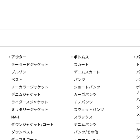
アウター
ボトムス
バ
テーラードジャケット
スカート
ト
ブルゾン
デニムスカート
バ
ベスト
パンツ
ボ
ノーカラージャケット
ショートパンツ
ボ
チ
デニムジャケット
カーゴパンツ
ハ
ライダースジャケット
チノパンツ
ク
ミリタリージャケット
スウェットパンツ
メ
MA-1
スラックス
エ
ダウンジャケット/コート
デニムパンツ
か
ダウンベスト
パンツ/その他
シ
ダッフルコート