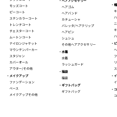
ヘアアクセサリー
帽
モッズコート
ヘアゴム
キ
ピーコート
ヘアバンド
ハ
ステンカラーコート
カチューシャ
ニ
トレンチコート
バレッタ/ヘアクリップ
キ
チェスターコート
ヘアピン
ハ
ムートンコート
シュシュ
ナイロンジャケット
ビ
その他ヘアアクセサリー
マウンテンパーカー
ヘ
水着
スタジャン
フ
水着
カバーオール
リ
ラッシュガード
アウター/その他
ス
福袋
メイクアップ
イ
福袋
ファンデーション
イ
ギフトバッグ
ベース
コ
ギフトバッグ
メイクアップその他
コ