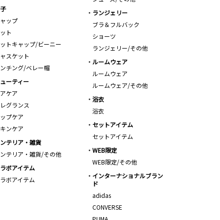
子
ランジェリー
ャップ
ブラ＆フルバック
ット
ショーツ
ットキャップ/ビーニー
ランジェリー/その他
ャスケット
ルームウェア
ンチング/ベレー帽
ルームウェア
ューティー
ルームウェア/その他
アケア
浴衣
レグランス
浴衣
ップケア
セットアイテム
キンケア
セットアイテム
ンテリア・雑貨
WEB限定
ンテリア・雑貨/その他
WEB限定/その他
ラボアイテム
インターナショナルブラン
ラボアイテム
ド
adidas
CONVERSE
PUMA