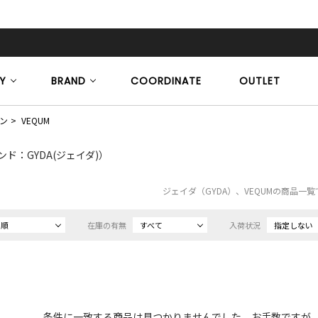
Y
BRAND
COORDINATE
OUTLET
ン
VEQUM
ンド：GYDA(ジェイダ)）
ジェイダ（GYDA）、VEQUMの商品一覧
め順
在庫の有無
すべて
入荷状況
指定しない
条件に一致する商品は見つかりませんでした。お手数ですが