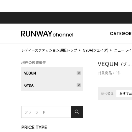
CATEGOR
レディースファッション通販トップ
GYDA(ジェイダ)
ニューライ
VEQUM
現在の検索条件
（ブラ
対象商品：
0
件
VEQUM
GYDA
並べ替え
おすす
PRICE TYPE