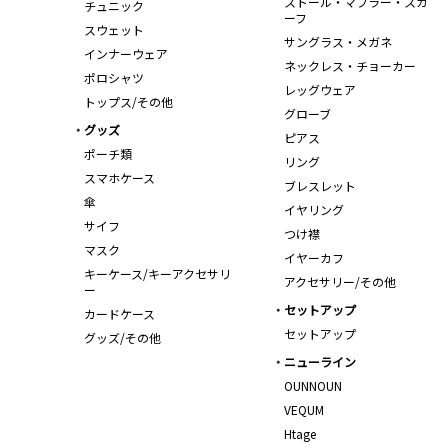
ストール・マフラー・スカ
チュニック
ーフ
スウェット
サングラス・メガネ
インナーウェア
ネックレス・チョーカー
ポロシャツ
レッグウェア
トップス/その他
グローブ
グッズ
ピアス
ポーチ類
リング
スマホケース
ブレスレット
傘
イヤリング
サイフ
つけ襟
マスク
イヤーカフ
キーケース/キーアクセサリ
アクセサリー/その他
ー
セットアップ
カードケース
セットアップ
グッズ/その他
ニューライン
OUNNOUN
VEQUM
Htage