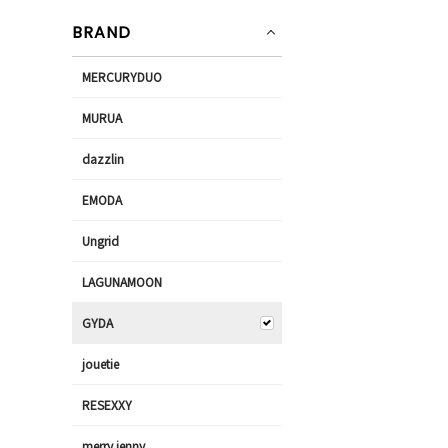
BRAND
MERCURYDUO
MURUA
dazzlin
EMODA
Ungrid
LAGUNAMOON
GYDA
jouetie
RESEXXY
merry jenny