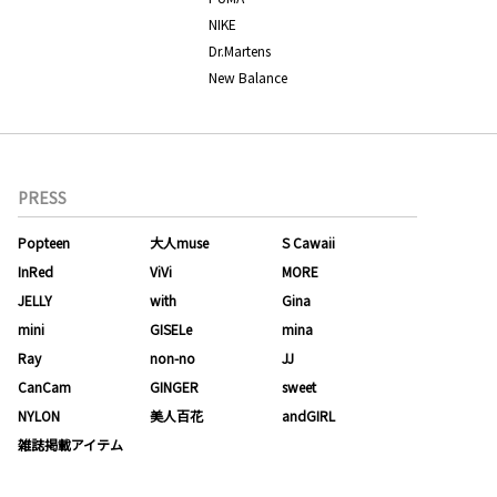
NIKE
Dr.Martens
New Balance
PRESS
Popteen
大人muse
S Cawaii
InRed
ViVi
MORE
JELLY
with
Gina
mini
GISELe
mina
Ray
non-no
JJ
CanCam
GINGER
sweet
NYLON
美人百花
andGIRL
雑誌掲載アイテム