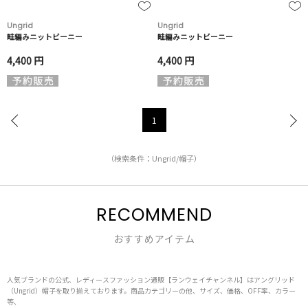
Ungrid
Ungrid
畦編みニットビーニー
畦編みニットビーニー
4,400 円
4,400 円
1
（検索条件：Ungrid/帽子）
RECOMMEND
おすすめアイテム
人気ブランドの公式、レディースファッション通販【ランウェイチャンネル】はアングリッド
（Ungrid）帽子を取り揃えております。商品カテゴリーの他、サイズ、価格、OFF率、カラー
等、