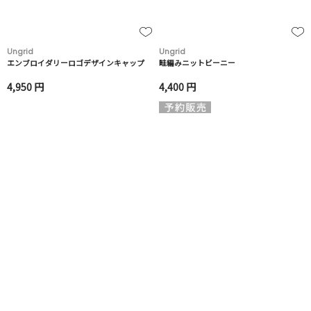
Ungrid
Ungrid
エンブロイダリーロゴデザインキャップ
畦編みニットビーニー
4,950 円
4,400 円