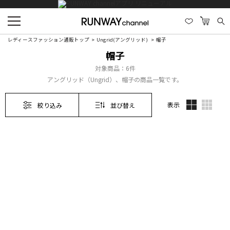
レディースファッション通販トップ
Ungrid(アングリッド)
帽子
帽子
対象商品：
6件
アングリッド（Ungrid）、帽子の商品一覧です。
表示
絞り込み
並び替え